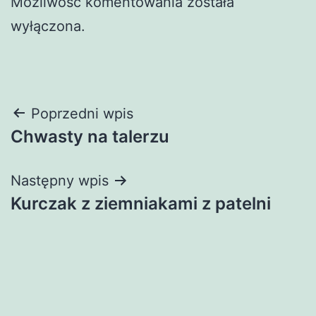
Możliwość komentowania została
wyłączona.
Nawigacja
Poprzedni wpis
Chwasty na talerzu
wpisu
Następny wpis
Kurczak z ziemniakami z patelni