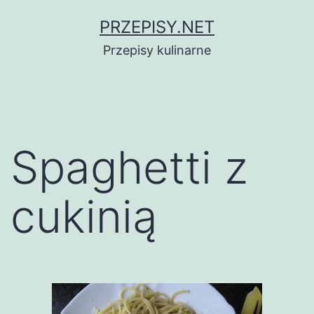
Przejdź
PRZEPISY.NET
do
Przepisy kulinarne
treści
Spaghetti z
cukinią