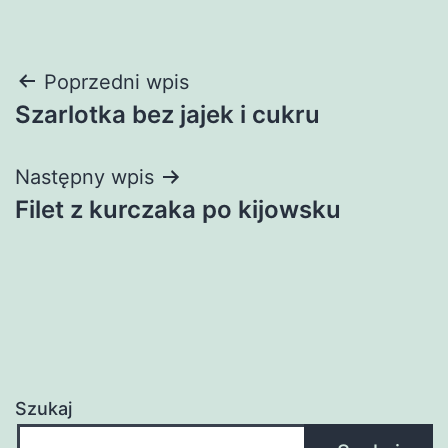
Nawigacja
Poprzedni wpis
Szarlotka bez jajek i cukru
wpisu
Następny wpis
Filet z kurczaka po kijowsku
Szukaj