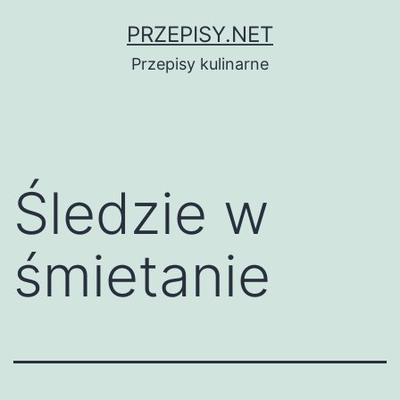
Przejdź
PRZEPISY.NET
do
Przepisy kulinarne
treści
Śledzie w
śmietanie