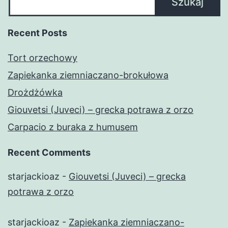
Szukaj
Recent Posts
Tort orzechowy
Zapiekanka ziemniaczano-brokułowa
Drożdżówka
Giouvetsi (Juveci) – grecka potrawa z orzo
Carpacio z buraka z humusem
Recent Comments
starjackioaz
-
Giouvetsi (Juveci) – grecka
potrawa z orzo
starjackioaz
-
Zapiekanka ziemniaczano-