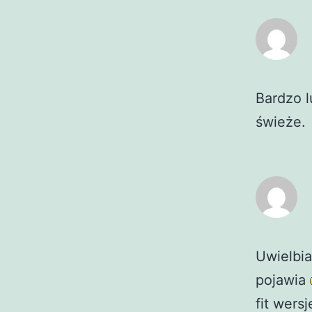
Bardzo l
świeże.
Uwielbia
pojawia
fit wers