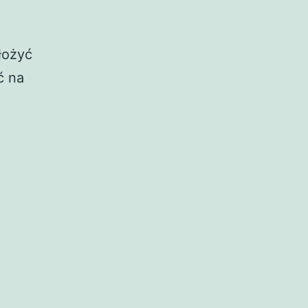
łożyć
ć na