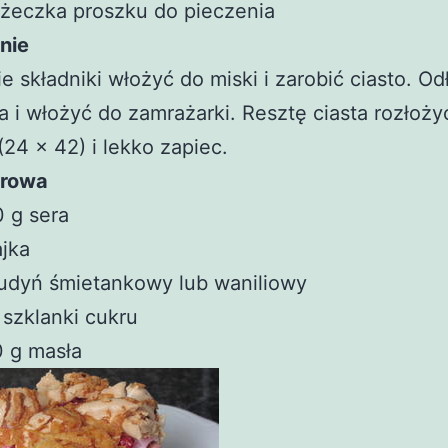
yżeczka proszku do pieczenia
nie
e składniki włożyć do miski i zarobić ciasto. Od
ta i włożyć do zamrażarki. Resztę ciasta rozłoży
(24 x 42) i lekko zapiec.
erowa
 g sera
ajka
udyń śmietankowy lub waniliowy
 szklanki cukru
 g masła