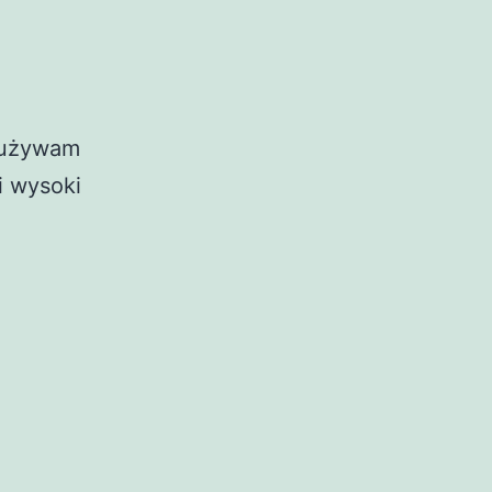
a używam
i wysoki