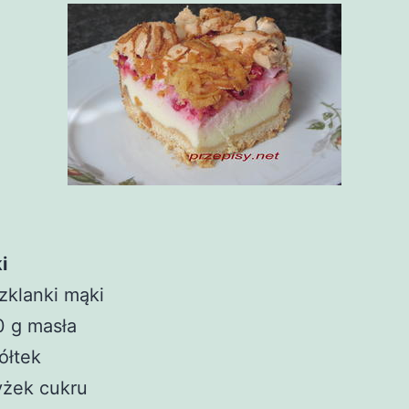
i
zklanki mąki
0 g masła
ółtek
yżek cukru