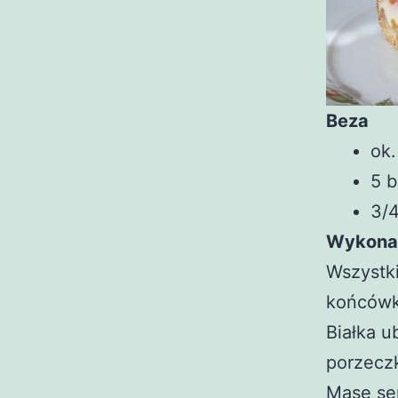
Beza
ok
5 b
3/4
Wykona
Wszystki
końcówk
Białka u
porzeczk
Masę ser