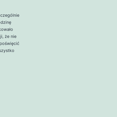
zczególnie
odzinę
akowało
i, że nie
poświęcić
szystko