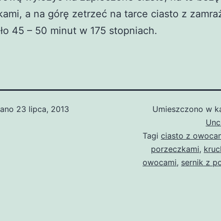
ami, a na górę zetrzeć na tarce ciasto z zamraż
ło 45 – 50 minut w 175 stopniach.
wano
23 lipca, 2013
Umieszczono w ka
Unc
Tagi
ciasto z owoca
porzeczkami
,
kruc
owocami
,
sernik z p