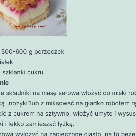
. 500-600 g porzeczek
iałek
 szklanki cukru
nie
e składniki na masę serowa włożyć do miski ro
ą „nożyki”lub z miksować na gładko robotem r
bić z cukrem na sztywno, włożyć umyte i wysu
i i lekko zamieszać łyżką.
ową wyłożyć na zapieczone ciasto, na to bezę