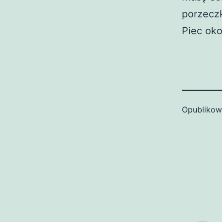
porzeczk
Piec oko
Opubliko