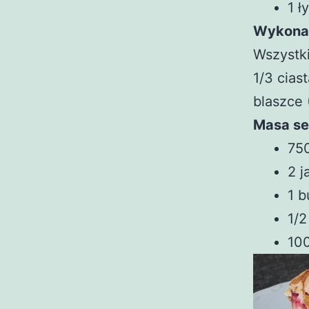
1 ł
Wykona
Wszystki
1/3 cias
blaszce 
Masa s
750
2 j
1 b
1/2
100