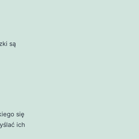
zki są
kiego się
yślać ich