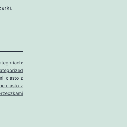
arki.
tegoriach:
ategorized
mi
,
ciasto z
he ciasto z
orzeczkami