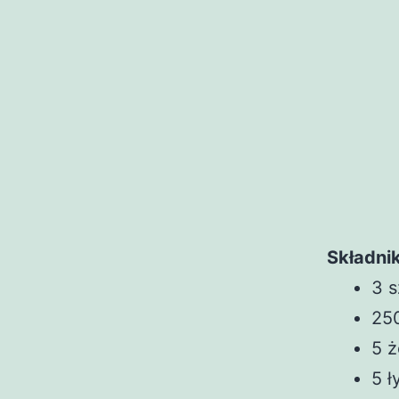
Składnik
3 s
25
5 ż
5 ł