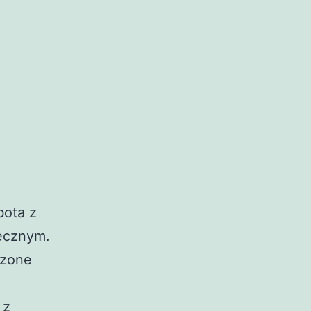
bota z
ęcznym.
szone
 z