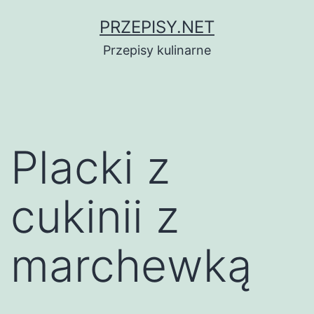
Przejdź
PRZEPISY.NET
do
Przepisy kulinarne
treści
Placki z
cukinii z
marchewką