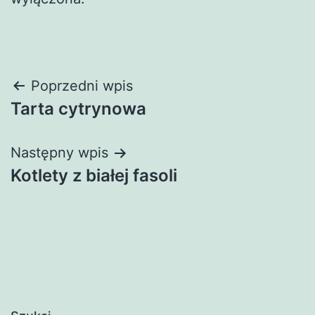
Nawigacja
Poprzedni wpis
Tarta cytrynowa
wpisu
Następny wpis
Kotlety z białej fasoli