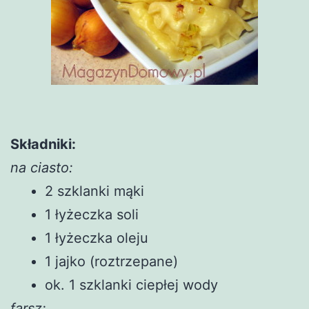
Składniki:
na ciasto:
2 szklanki mąki
1 łyżeczka soli
1 łyżeczka oleju
1 jajko (roztrzepane)
ok. 1 szklanki ciepłej wody
farsz: