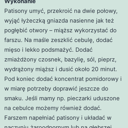
Wykonanie
Patisony umyć, przekroić na dwie połowy,
wyjąć łyżeczką gniazda nasienne jak też
pogłębić otwory – miąższ wykorzystać do
farszu. Na maśle zeszklić cebulę, dodać
mięso i lekko podsmażyć. Dodać
zmiażdżony czosnek, bazylię, sól, pieprz,
wydrążony miąższ i dusić około 20 minut.
Pod koniec dodać koncentrat pomidorowy i
w miarę potrzeby doprawić jeszcze do
smaku. Jeśli mamy np. pieczarki uduszone
na cebulce możemy również dodać.
Farszem napełniać patisony i układać w
naczyniu żaroodpornym lub na głębszej