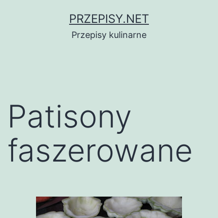
Przejdź
PRZEPISY.NET
do
Przepisy kulinarne
treści
Patisony
faszerowane