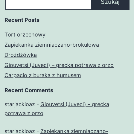
Szukaj
Recent Posts
Tort orzechowy
Zapiekanka ziemniaczano-brokułowa
Drożdżówka
Giouvetsi (Juveci) – grecka potrawa z orzo
Carpacio z buraka z humusem
Recent Comments
starjackioaz
-
Giouvetsi (Juveci) – grecka
potrawa z orzo
starjackioaz
-
Zapiekanka ziemniaczano-