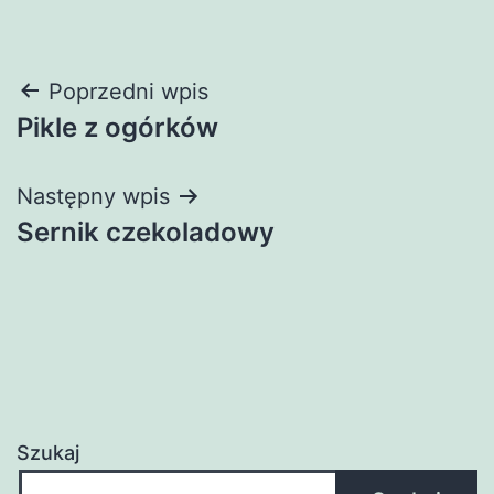
Nawigacja
Poprzedni wpis
Pikle z ogórków
wpisu
Następny wpis
Sernik czekoladowy
Szukaj