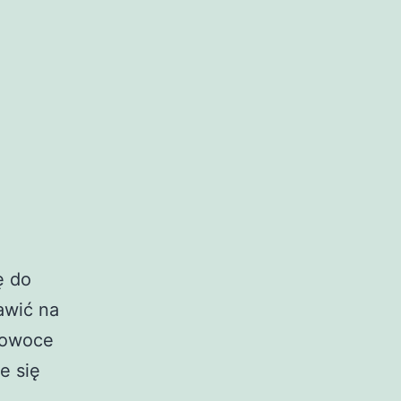
ę do
awić na
y owoce
e się