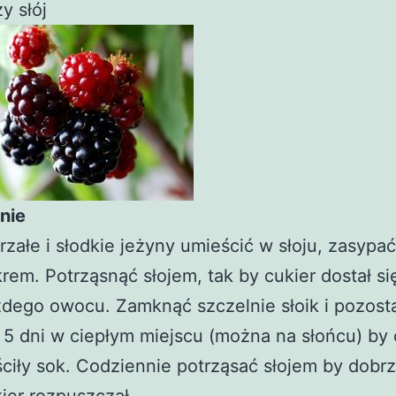
y słój
nie
rzałe i słodkie jeżyny umieścić w słoju, zasypać
rem. Potrząsnąć słojem, tak by cukier dostał si
dego owocu. Zamknąć szczelnie słoik i pozost
 5 dni w ciepłym miejscu (można na słońcu) b
ciły sok. Codziennie potrząsać słojem by dobrz