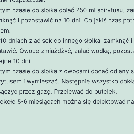
ier rozpuszczał.
tym czasie do słoika dolać 250 ml spirytusu, z
knąć i pozostawić na 10 dni. Co jakiś czas pot
jem.
10 dniach zlać sok do innego słoika, zamknąć i
tawić. Owoce zmiażdżyć, zalać wódką, pozost
ejne 10 dni.
tym czasie do słoika z owocami dodać odlany 
rytusem i wymieszać. Następnie wszystko dokł
ączyć przez gazę. Przelewać do butelek.
około 5-6 miesiącach można się delektować na