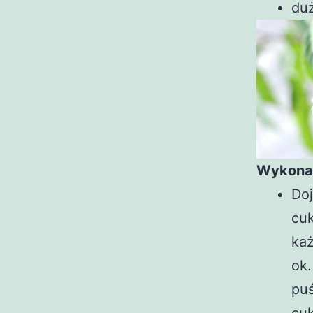
duż
Wykona
Doj
cuk
każ
ok.
puś