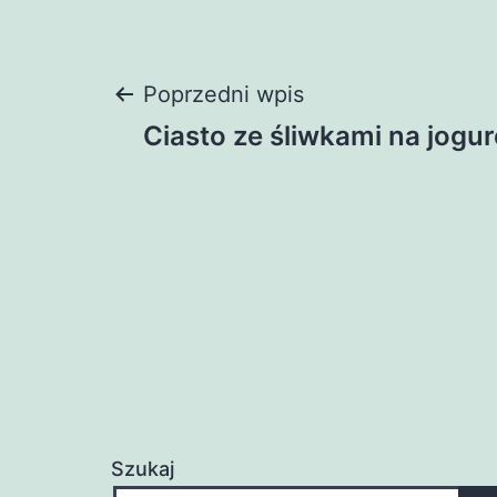
Nawigacja
Poprzedni wpis
Ciasto ze śliwkami na jogur
wpisu
Szukaj