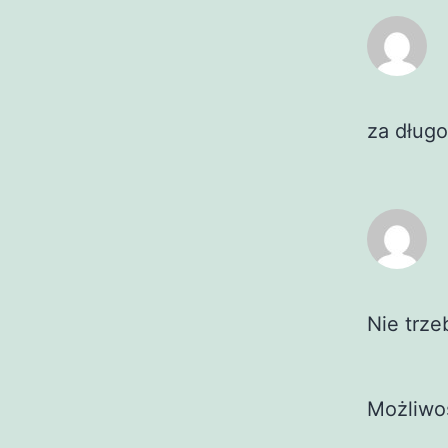
za dług
Nie trze
Możliwo