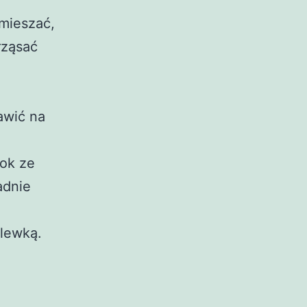
amieszać,
rząsać
awić na
sok ze
adnie
lewką.