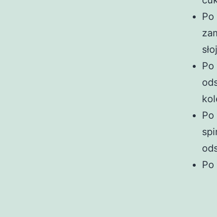
cuk
Po 
zam
sło
Po 
ods
kol
Po 
spi
ods
Po 