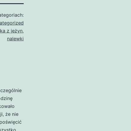
tegoriach:
ategorized
ka z jeżyn
,
nalewki
zczególnie
odzinę
akowało
i, że nie
poświęcić
szystko