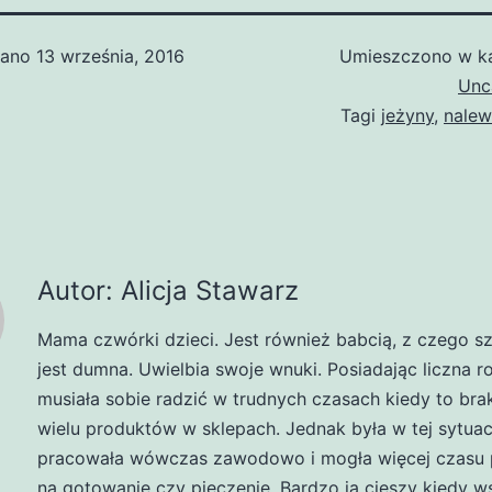
wano
13 września, 2016
Umieszczono w ka
Unc
Tagi
jeżyny
,
nalew
Autor: Alicja Stawarz
Mama czwórki dzieci. Jest również babcią, z czego s
jest dumna. Uwielbia swoje wnuki. Posiadając liczna r
musiała sobie radzić w trudnych czasach kiedy to br
wielu produktów w sklepach. Jednak była w tej sytuacj
pracowała wówczas zawodowo i mogła więcej czasu 
na gotowanie czy pieczenie. Bardzo ją cieszy kiedy w