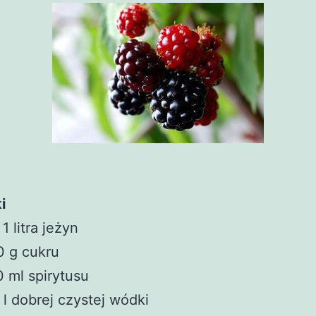
i
 1 litra jeżyn
0 g cukru
 ml spirytusu
 l dobrej czystej wódki