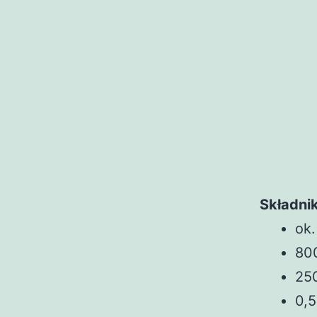
Składnik
ok.
80
250
0,5