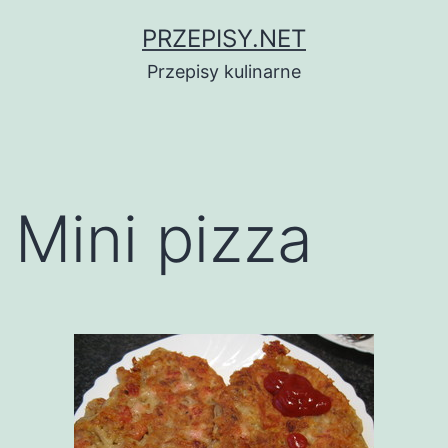
Przejdź
PRZEPISY.NET
do
Przepisy kulinarne
treści
Mini pizza