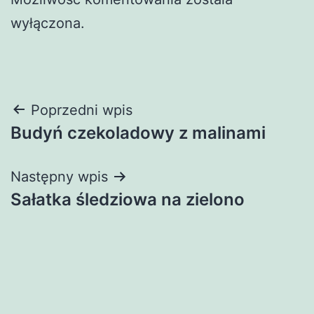
wyłączona.
Nawigacja
Poprzedni wpis
Budyń czekoladowy z malinami
wpisu
Następny wpis
Sałatka śledziowa na zielono