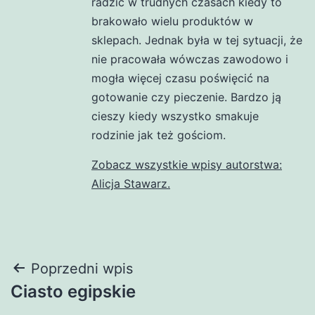
radzić w trudnych czasach kiedy to
brakowało wielu produktów w
sklepach. Jednak była w tej sytuacji, że
nie pracowała wówczas zawodowo i
mogła więcej czasu poświęcić na
gotowanie czy pieczenie. Bardzo ją
cieszy kiedy wszystko smakuje
rodzinie jak też gościom.
Zobacz wszystkie wpisy autorstwa:
Alicja Stawarz.
Nawigacja
Poprzedni wpis
Ciasto egipskie
wpisu