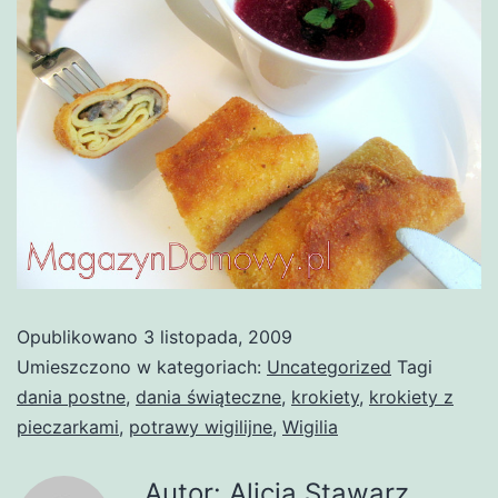
Opublikowano
3 listopada, 2009
Umieszczono w kategoriach:
Uncategorized
Tagi
dania postne
,
dania świąteczne
,
krokiety
,
krokiety z
pieczarkami
,
potrawy wigilijne
,
Wigilia
Autor: Alicja Stawarz