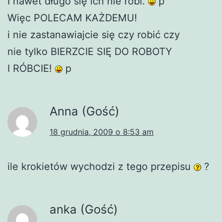
I nawet długo się ich nie robi.
p
Więc POLECAM KAŻDEMU!
i nie zastanawiajcie się czy robić czy
nie tylko BIERZCIE SIĘ DO ROBOTY
I RÓBCIE!
p
Anna (Gość)
18 grudnia, 2009 o 8:53 am
ile krokietów wychodzi z tego przepisu
?
anka (Gość)