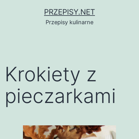
Przejdź
PRZEPISY.NET
do
Przepisy kulinarne
treści
Krokiety z
pieczarkami