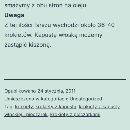
smażymy z obu stron na oleju.
Uwaga
Z tej ilości farszu wychodzi około 36-40
krokietów. Kapustę włoską możemy
zastąpić kiszoną.
Opublikowano
24 stycznia, 2011
Umieszczono w kategoriach:
Uncategorized
Tagi
krokiety
,
krokiety z kapustą
,
krokiety z kapusty
włoskiej i pieczarek
,
krokiety z pieczarkami