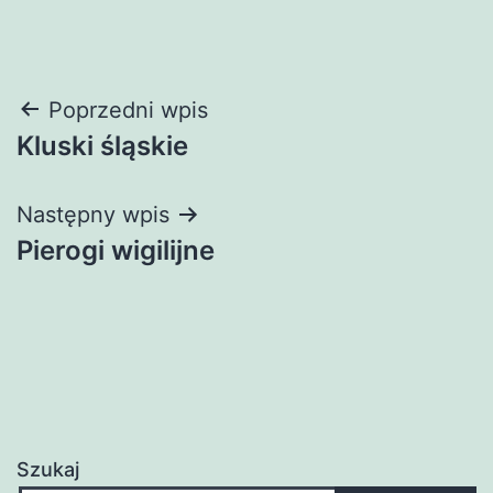
Nawigacja
Poprzedni wpis
Kluski śląskie
wpisu
Następny wpis
Pierogi wigilijne
Szukaj