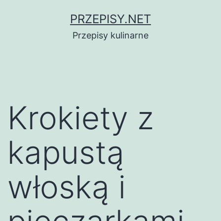
Przejdź
PRZEPISY.NET
do
Przepisy kulinarne
treści
Krokiety z
kapustą
włoską i