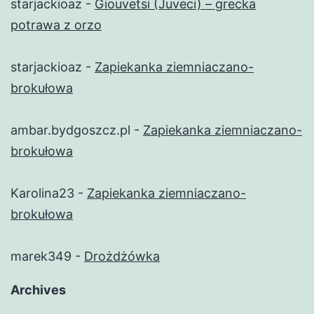
starjackioaz
-
Giouvetsi (Juveci) – grecka
potrawa z orzo
starjackioaz
-
Zapiekanka ziemniaczano-
brokułowa
ambar.bydgoszcz.pl
-
Zapiekanka ziemniaczano-
brokułowa
Karolina23
-
Zapiekanka ziemniaczano-
brokułowa
marek349
-
Drożdżówka
Archives