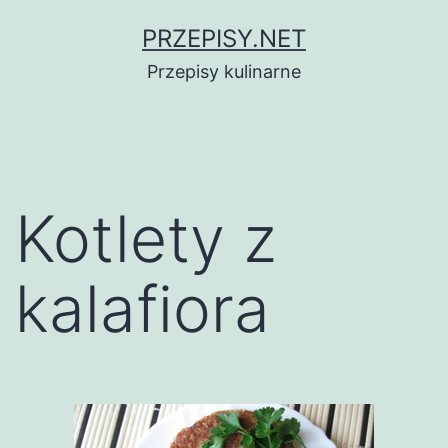
Przejdź
PRZEPISY.NET
do
Przepisy kulinarne
treści
Kotlety z
kalafiora