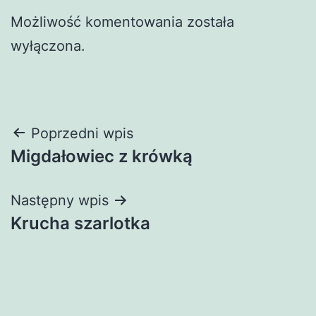
Możliwość komentowania została
wyłączona.
Nawigacja
Poprzedni wpis
Migdałowiec z krówką
wpisu
Następny wpis
Krucha szarlotka