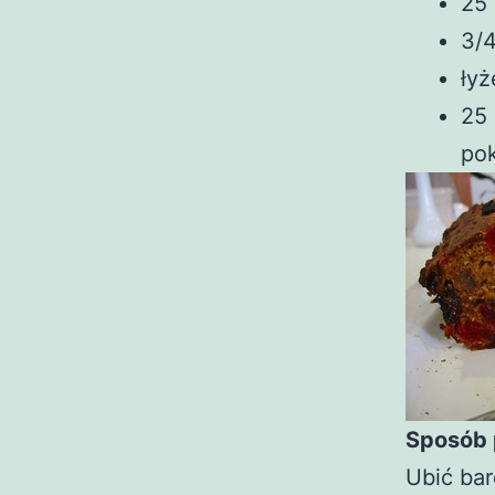
25
3/4
łyż
25 
po
Sposób 
Ubić bar