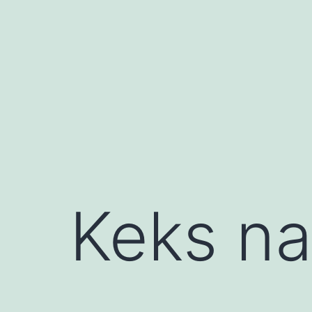
Przejdź
do
treści
Keks na