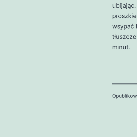
ubijając
proszkie
wsypać 
tłuszcze
minut.
Opubliko