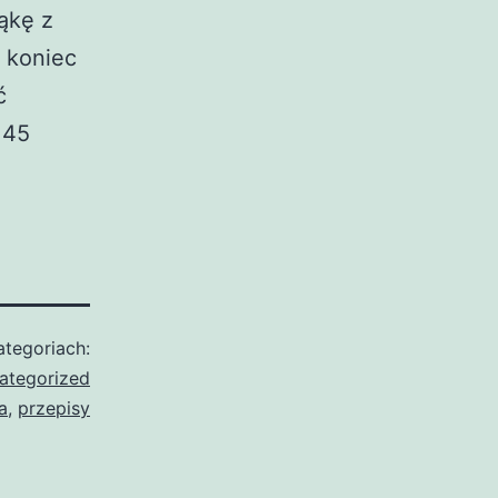
ąkę z
 koniec
ć
 45
tegoriach:
ategorized
a
,
przepisy