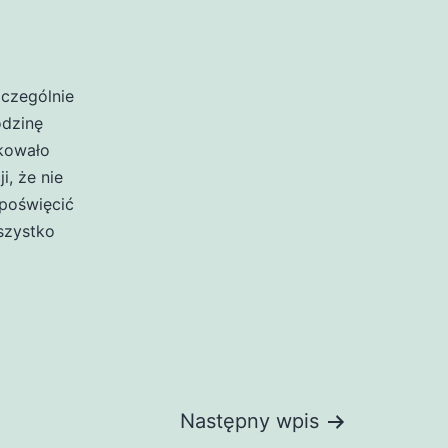
zczególnie
odzinę
akowało
i, że nie
poświęcić
szystko
Następny wpis