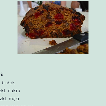
i:
 białek
zkl. cukru
zkl. mąki