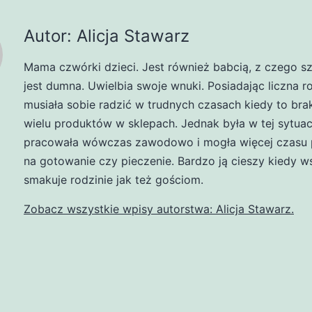
Autor: Alicja Stawarz
Mama czwórki dzieci. Jest również babcią, z czego s
jest dumna. Uwielbia swoje wnuki. Posiadając liczna r
musiała sobie radzić w trudnych czasach kiedy to br
wielu produktów w sklepach. Jednak była w tej sytuacj
pracowała wówczas zawodowo i mogła więcej czasu 
na gotowanie czy pieczenie. Bardzo ją cieszy kiedy w
smakuje rodzinie jak też gościom.
Zobacz wszystkie wpisy autorstwa: Alicja Stawarz.