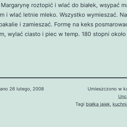
. Margarynę roztopić i wlać do białek, wsypać m
m i wlać letnie mleko. Wszystko wymieszać. Na
bakalie i zamieszać. Formę na keks posmarowa
m, wylać ciasto i piec w temp. 180 stopni około
wano
26 lutego, 2008
Umieszczono w ka
Unc
Tagi
białka jajek
,
kuchni