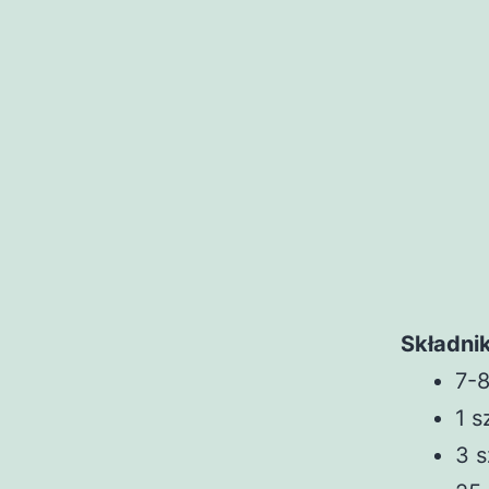
Składnik
7-8
1 s
3 s