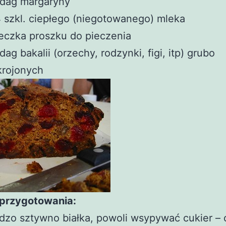
 dag margaryny
 szkl. ciepłego (niegotowanego) mleka
eczka proszku do pieczenia
dag bakalii (orzechy, rodzynki, figi, itp) grubo
krojonych
przygotowania:
dzo sztywno białka, powoli wsypywać cukier – 