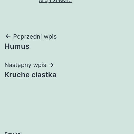
Alicja Stawarz.
Nawigacja
Poprzedni wpis
Humus
wpisu
Następny wpis
Kruche ciastka