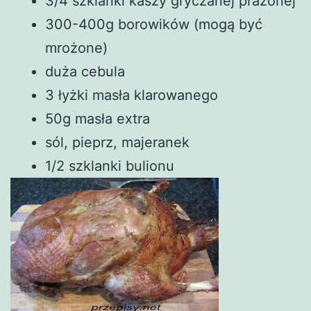
3/4 szklanki kaszy gryczanej prażonej
300-400g borowików (mogą być
mrożone)
duża cebula
3 łyżki masła klarowanego
50g masła extra
sól, pieprz, majeranek
1/2 szklanki bulionu