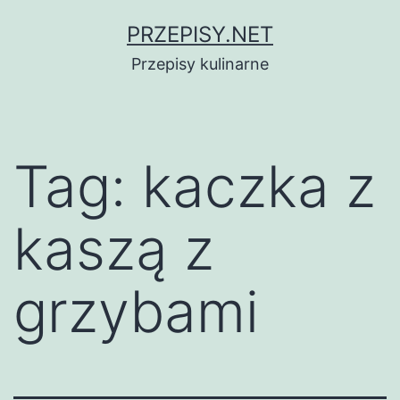
Przejdź
PRZEPISY.NET
do
Przepisy kulinarne
treści
Tag:
kaczka z
kaszą z
grzybami