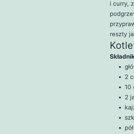
i curry,
podgrzew
przypraw
reszty j
Kotle
Składnik
głó
2 c
10 
2 j
kaj
sz
pół