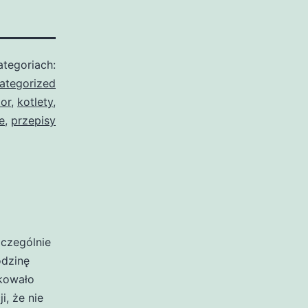
tegoriach:
ategorized
ior
,
kotlety
,
e
,
przepisy
zczególnie
odzinę
akowało
i, że nie