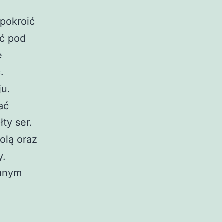
 pokroić
ić pod
e
.
ju.
ać
ty ser.
olą oraz
y.
zanym