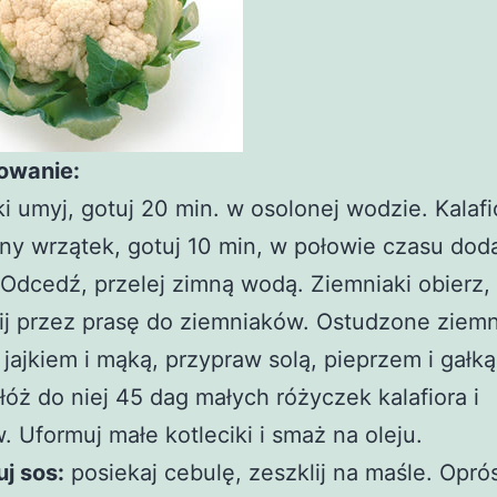
owanie:
i umyj, gotuj 20 min. w osolonej wodzie. Kalaf
ny wrzątek, gotuj 10 min, w połowie czasu dod
 Odcedź, przelej zimną wodą. Ziemniaki obierz,
ij przez prasę do ziemniaków. Ostudzone ziemn
 jajkiem i mąką, przypraw solą, pieprzem i gałk
óż do niej 45 dag małych różyczek kalafiora i
. Uformuj małe kotleciki i smaż na oleju.
j sos:
posiekaj cebulę, zeszklij na maśle. Opr