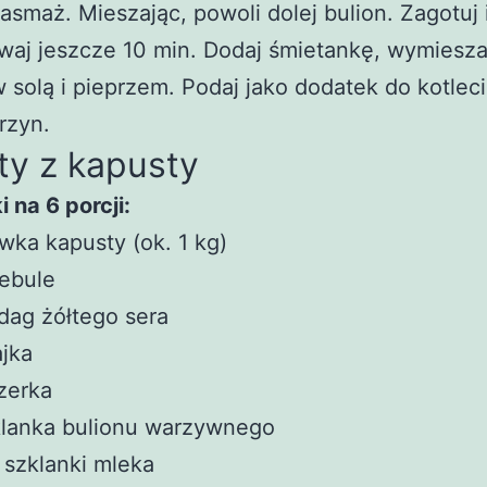
 zasmaż. Mieszając, powoli dolej bulion. Zagotuj 
aj jeszcze 10 min. Dodaj śmietankę, wymiesza
 solą i pieprzem. Podaj jako dodatek do kotlec
arzyn.
ty z kapusty
i na 6 porcji:
wka kapusty (ok. 1 kg)
ebule
dag żółtego sera
ajka
zerka
klanka bulionu warzywnego
 szklanki mleka