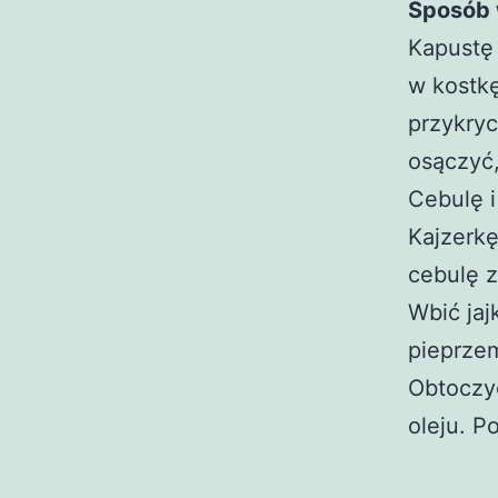
Sposób 
Kapustę 
w kostk
przykryc
osączyć,
Cebulę i
Kajzerk
cebulę z
Wbić jaj
pieprze
Obtoczyć
oleju. 