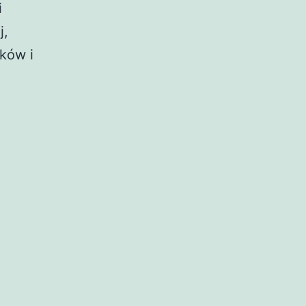
i
j,
ików i