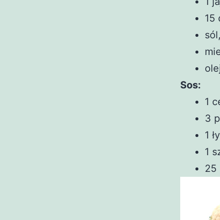
1 j
15 
sól
mi
ole
Sos:
1 c
3 p
1 ł
1 s
25 