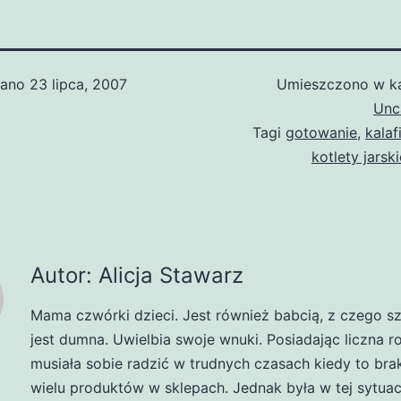
wano
23 lipca, 2007
Umieszczono w ka
Unc
Tagi
gotowanie
,
kalaf
kotlety jarski
Autor: Alicja Stawarz
Mama czwórki dzieci. Jest również babcią, z czego s
jest dumna. Uwielbia swoje wnuki. Posiadając liczna r
musiała sobie radzić w trudnych czasach kiedy to br
wielu produktów w sklepach. Jednak była w tej sytuacj