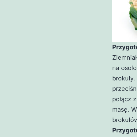
Przygot
Ziemniak
na osolo
brokuły.
przeciśn
połącz z
masę. Wł
brokułów
Przygotu