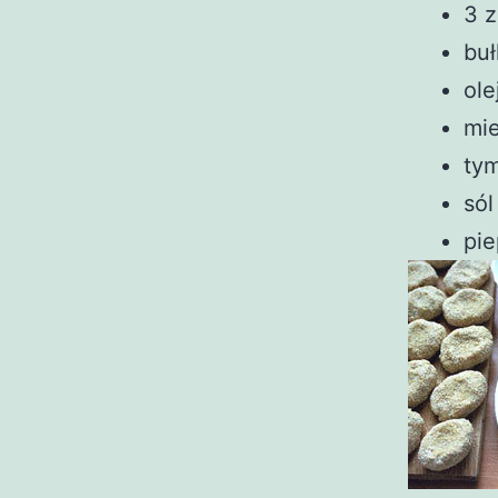
3 z
buł
ole
mi
ty
sól
pie