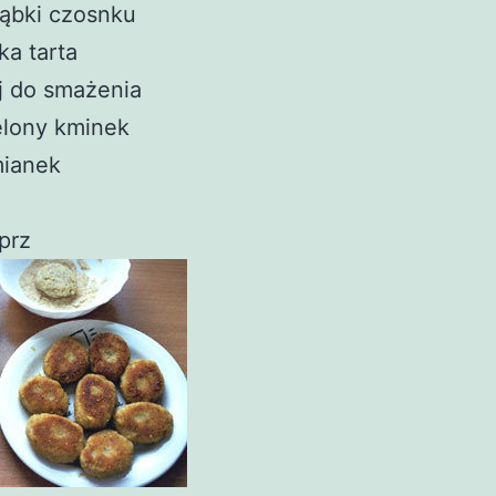
ąbki czosnku
ka tarta
j do smażenia
elony kminek
mianek
prz