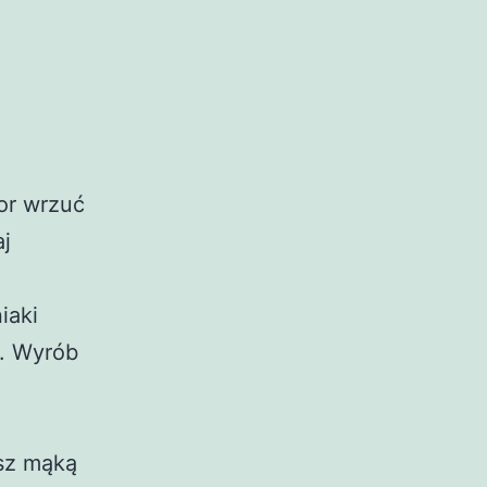
ior wrzuć
aj
iaki
ą. Wyrób
ósz mąką