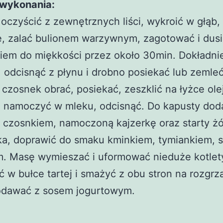
wykonania:
oczyścić z zewnętrznych liści, wykroić w głąb,
ę, zalać bulionem warzywnym, zagotować i dus
iem do miękkości przez około 30min. Dokładni
 odcisnąć z płynu i drobno posiekać lub zemleć
 czosnek obrać, posiekać, zeszklić na łyżce ole
ę namoczyć w mleku, odcisnąć. Do kapusty dod
 czosnkiem, namoczoną kajzerkę oraz starty żół
ka, doprawić do smaku kminkiem, tymiankiem, s
m. Masę wymieszać i uformować nieduże kotlet
 w bułce tartej i smażyć z obu stron na rozgr
Podawać z sosem jogurtowym.