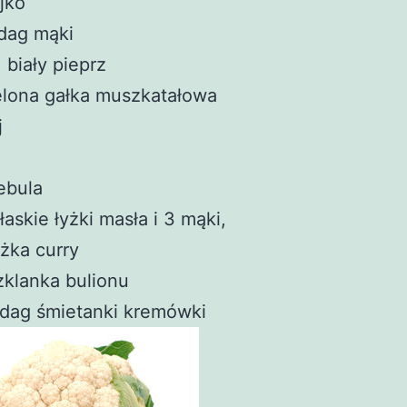
ajko
dag mąki
, biały pieprz
elona gałka muszkatałowa
j
ebula
łaskie łyżki masła i 3 mąki,
yżka curry
zklanka bulionu
dag śmietanki kremówki