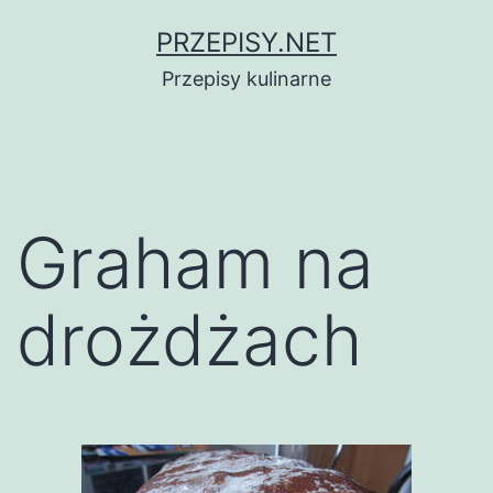
Przejdź
PRZEPISY.NET
do
Przepisy kulinarne
treści
Graham na
drożdżach