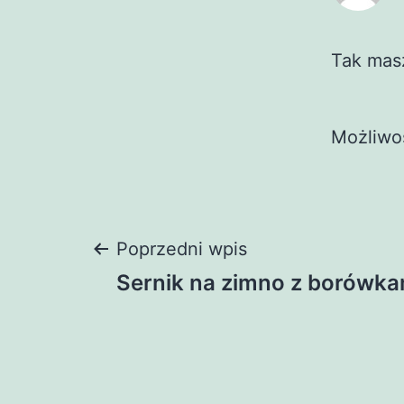
Tak masz
Możliwo
Nawigacja
Poprzedni wpis
Sernik na zimno z borówka
wpisu