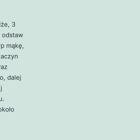
dże, 3
 i odstaw
yp mąkę,
zaczyn
raz
o, dalej
j
u.
około