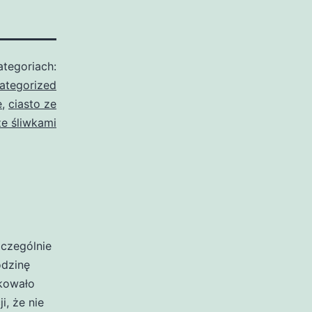
tegoriach:
ategorized
e
,
ciasto ze
e śliwkami
zczególnie
odzinę
akowało
i, że nie