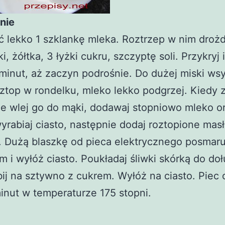
nie
 lekko 1 szklankę mleka. Roztrzep w nim droż
i, żółtka, 3 łyżki cukru, szczyptę soli. Przykryj
 minut, aż zaczyn podrośnie. Do dużej miski ws
ztop w rondelku, mleko lekko podgrzej. Kiedy 
e wlej go do mąki, dodawaj stopniowo mleko o
wyrabiaj ciasto, następnie dodaj roztopione masł
. Dużą blaszkę od pieca elektrycznego posmaru
m i wyłóż ciasto. Poukładaj śliwki skórką do doł
bij na sztywno z cukrem. Wyłóż na ciasto. Piec 
nut w temperaturze 175 stopni.