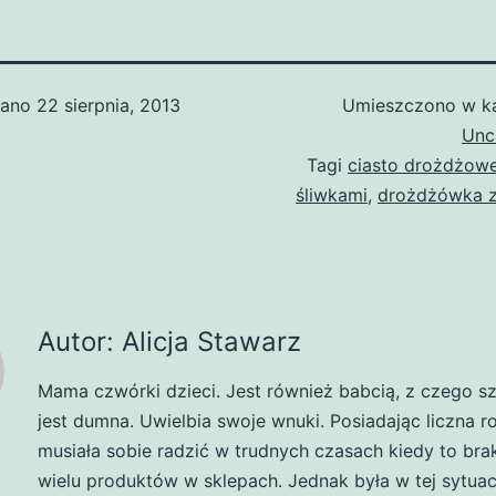
wano
22 sierpnia, 2013
Umieszczono w ka
Unc
Tagi
ciasto drożdżow
śliwkami
,
drożdżówka z
Autor: Alicja Stawarz
Mama czwórki dzieci. Jest również babcią, z czego s
jest dumna. Uwielbia swoje wnuki. Posiadając liczna r
musiała sobie radzić w trudnych czasach kiedy to br
wielu produktów w sklepach. Jednak była w tej sytuacj