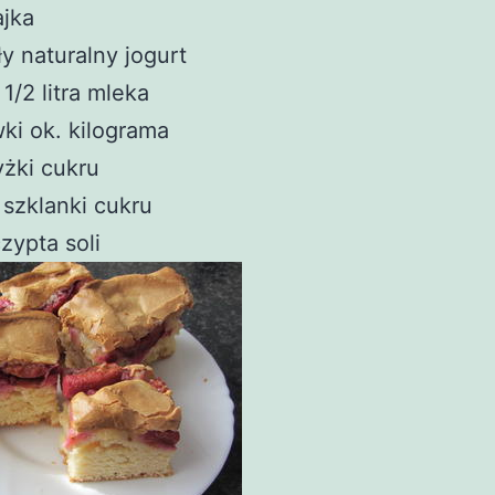
ajka
y naturalny jogurt
 1/2 litra mleka
wki ok. kilograma
yżki cukru
 szklanki cukru
zypta soli