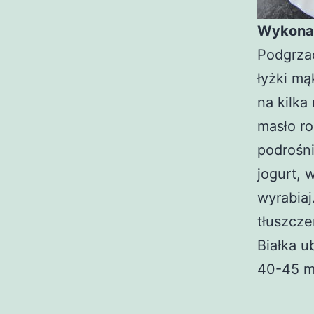
Wykona
Podgrzać
łyżki mąk
na kilka
masło ro
podrośni
jogurt, 
wyrabiaj
tłuszcze
Białka u
40-45 mi