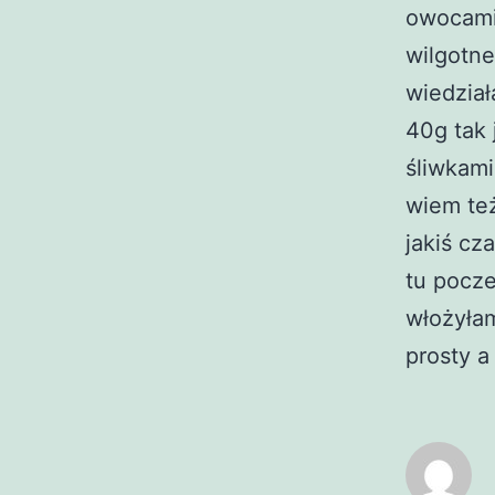
owocami,
wilgotne
wiedział
40g tak 
śliwkami
wiem też
jakiś cz
tu pocze
włożyłam
prosty a