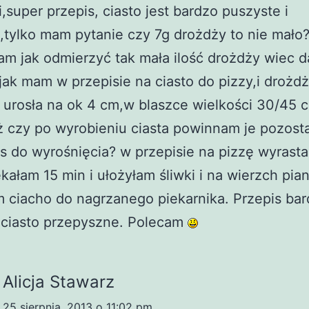
super przepis, ciasto jest bardzo puszyste i
,tylko mam pytanie czy 7g drożdży to nie mało?
am jak odmierzyć tak mała ilość drożdży wiec 
jak mam w przepisie na ciasto do pizzy,i droż
 urosła na ok 4 cm,w blaszce wielkości 30/45 
 czy po wyrobieniu ciasta powinnam je pozost
as do wyrośnięcia? w przepisie na pizzę wyrasta
kałam 15 min i ułożyłam śliwki i na wierzch pian
 ciacho do nagrzanego piekarnika. Przepis ba
 ciasto przepyszne. Polecam
Alicja Stawarz
25 sierpnia, 2013 o 11:02 pm