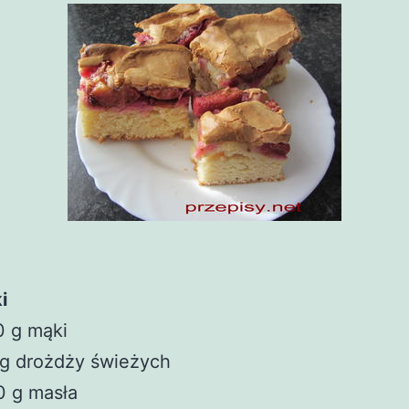
i
0 g mąki
 g drożdży świeżych
0 g masła