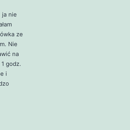
 ja nie
dałam
dżówka ze
cm. Nie
awić na
 1 godz.
e i
rdzo