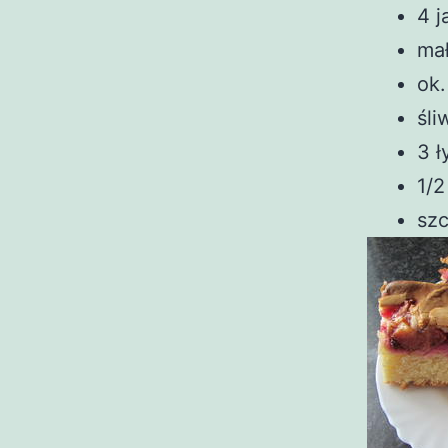
4 j
mał
ok.
śli
3 ł
1/2
szc