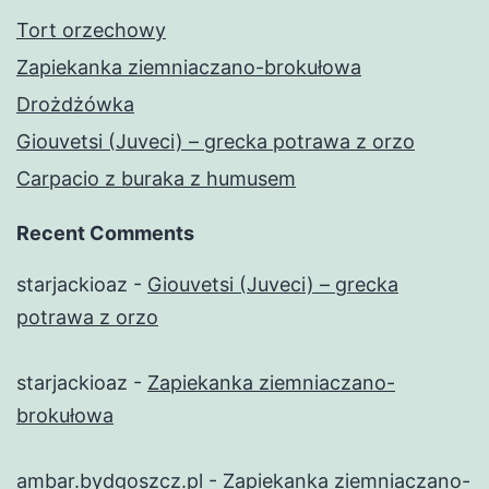
Tort orzechowy
Zapiekanka ziemniaczano-brokułowa
Drożdżówka
Giouvetsi (Juveci) – grecka potrawa z orzo
Carpacio z buraka z humusem
Recent Comments
starjackioaz
-
Giouvetsi (Juveci) – grecka
potrawa z orzo
starjackioaz
-
Zapiekanka ziemniaczano-
brokułowa
ambar.bydgoszcz.pl
-
Zapiekanka ziemniaczano-