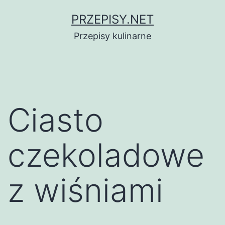
Przejdź
PRZEPISY.NET
do
Przepisy kulinarne
treści
Ciasto
czekoladowe
z wiśniami