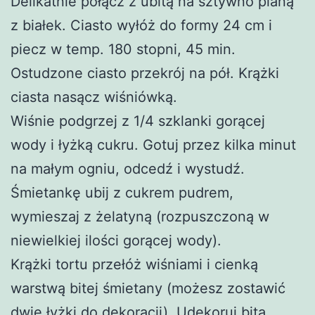
Delikatnie połącz z ubitą na sztywno pianą
z białek. Ciasto wyłóż do formy 24 cm i
piecz w temp. 180 stopni, 45 min.
Ostudzone ciasto przekrój na pół. Krążki
ciasta nasącz wiśniówką.
Wiśnie podgrzej z 1/4 szklanki gorącej
wody i łyżką cukru. Gotuj przez kilka minut
na małym ogniu, odcedź i wystudź.
Śmietankę ubij z cukrem pudrem,
wymieszaj z żelatyną (rozpuszczoną w
niewielkiej ilości gorącej wody).
Krążki tortu przełóż wiśniami i cienką
warstwą bitej śmietany (możesz zostawić
dwie łyżki do dekoracji). Udekoruj bitą