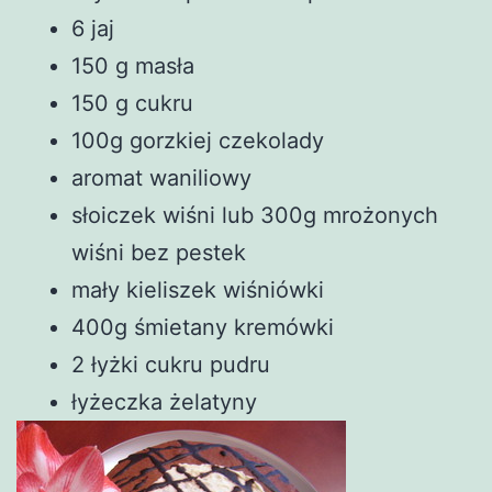
6 jaj
150 g masła
150 g cukru
100g gorzkiej czekolady
aromat waniliowy
słoiczek wiśni lub 300g mrożonych
wiśni bez pestek
mały kieliszek wiśniówki
400g śmietany kremówki
2 łyżki cukru pudru
łyżeczka żelatyny