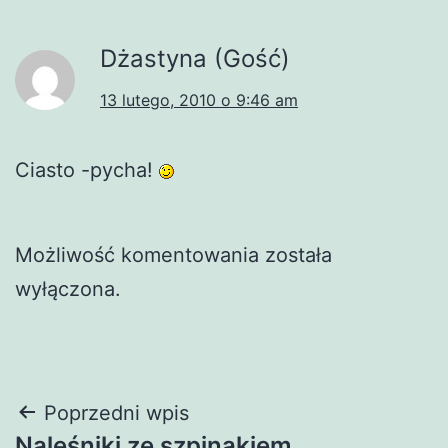
Dżastyna (Gość)
13 lutego, 2010 o 9:46 am
Ciasto -pycha!
Możliwość komentowania została
wyłączona.
Nawigacja
Poprzedni wpis
Naleśniki ze szpinakiem