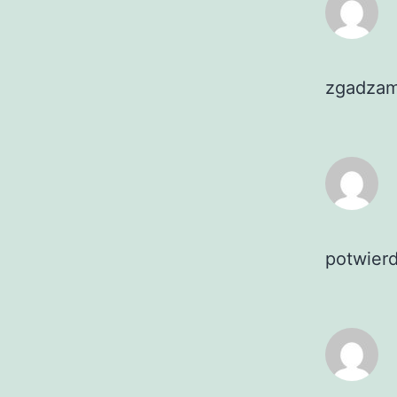
zgadzam
potwier