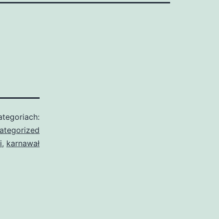
tegoriach:
ategorized
i
,
karnawał