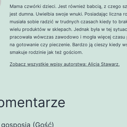
Mama czwórki dzieci. Jest również babcią, z czego s
jest dumna. Uwielbia swoje wnuki. Posiadając liczna r
musiała sobie radzić w trudnych czasach kiedy to br
wielu produktów w sklepach. Jednak była w tej sytuacj
pracowała wówczas zawodowo i mogła więcej czasu 
na gotowanie czy pieczenie. Bardzo ją cieszy kiedy w
smakuje rodzinie jak też gościom.
Zobacz wszystkie wpisy autorstwa: Alicja Stawarz.
omentarze
gosposia (Gość)