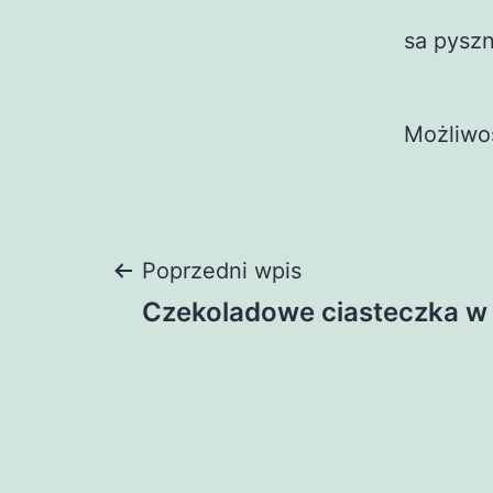
sa pysz
Możliwo
Nawigacja
Poprzedni wpis
Czekoladowe ciasteczka w b
wpisu