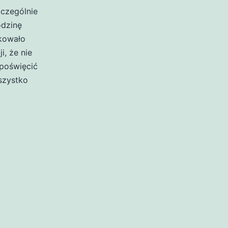
zczególnie
odzinę
akowało
i, że nie
poświęcić
szystko