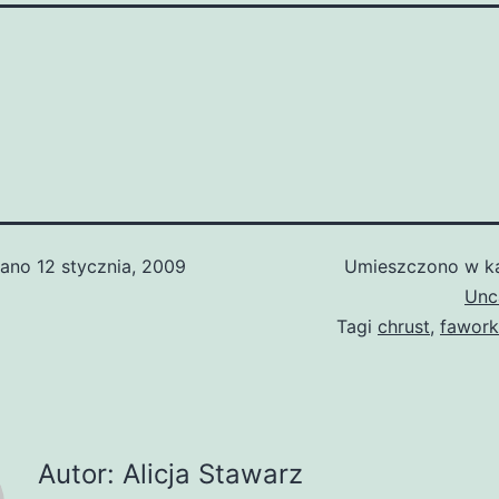
wano
12 stycznia, 2009
Umieszczono w ka
Unc
Tagi
chrust
,
fawork
Autor: Alicja Stawarz