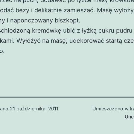
trzeć na puch, dodawać po łyżce masy krówkow
odać bezy i delikatnie zamieszać. Masę wyłoży
ny i naponczowany biszkopt.
chłodzoną kremówkę ubić z łyżką cukru pudru 
ikami. Wyłożyć na masę, udekorować startą cz
o.
wano
21 października, 2011
Umieszczono w ka
Unc