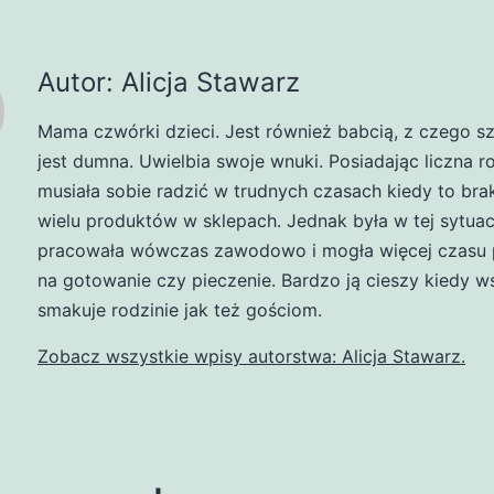
Autor: Alicja Stawarz
Mama czwórki dzieci. Jest również babcią, z czego s
jest dumna. Uwielbia swoje wnuki. Posiadając liczna r
musiała sobie radzić w trudnych czasach kiedy to br
wielu produktów w sklepach. Jednak była w tej sytuacj
pracowała wówczas zawodowo i mogła więcej czasu 
na gotowanie czy pieczenie. Bardzo ją cieszy kiedy w
smakuje rodzinie jak też gościom.
Zobacz wszystkie wpisy autorstwa: Alicja Stawarz.