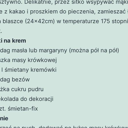
sztywno. Delikatnie, przez sitko wsypywać mąki
 z kakao i proszkiem do pieczenia, zamieszać 
 blaszce (24x42cm) w temperaturze 175 stopni
.
i na krem
dag masła lub margaryny (można pół na pół)
szka masy krówkowej
 l śmietany kremówki
 dag bezów
yżka cukru pudru
kolada do dekoracji
zt. śmietan-fix
nie