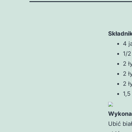
Składnik
4 j
1/2
2 ł
2 ł
2 ł
1,5
Wykona
Ubić bia