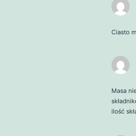
Ciasto m
Masa nie
składnik
ilość sk