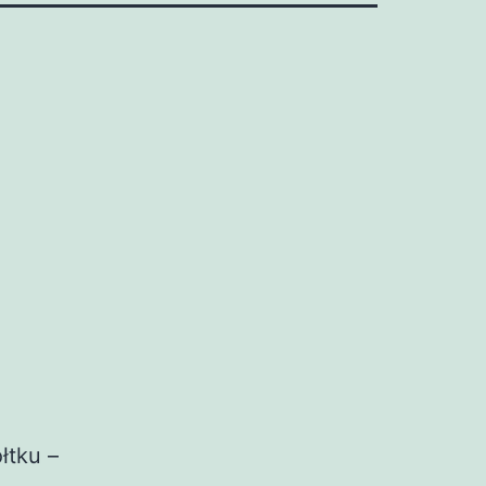
łtku –