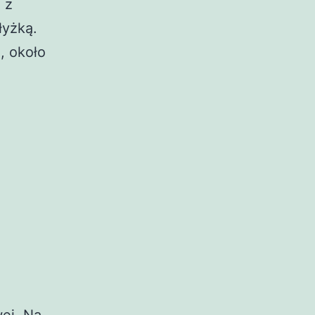
 z
łyżką.
, około