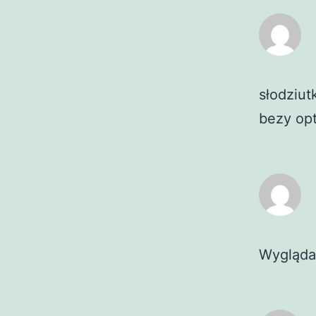
słodziut
bezy op
Wygląda