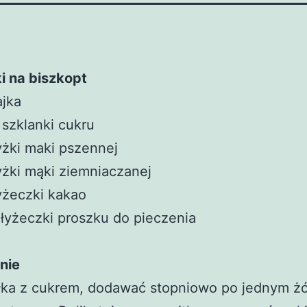
i na biszkopt
ajka
 szklanki cukru
yżki maki pszennej
yżki mąki ziemniaczanej
yżeczki kakao
 łyżeczki proszku do pieczenia
nie
łka z cukrem, dodawać stopniowo po jednym żó