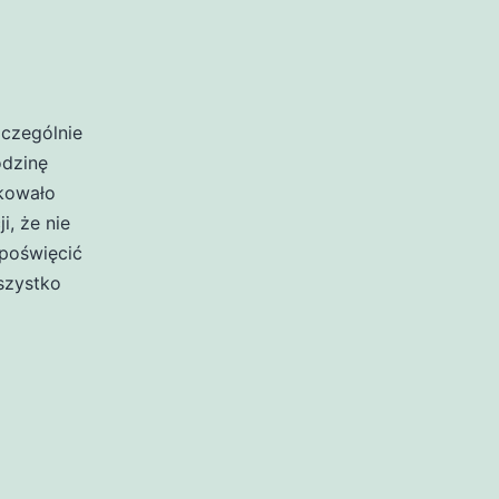
zczególnie
odzinę
akowało
i, że nie
poświęcić
szystko