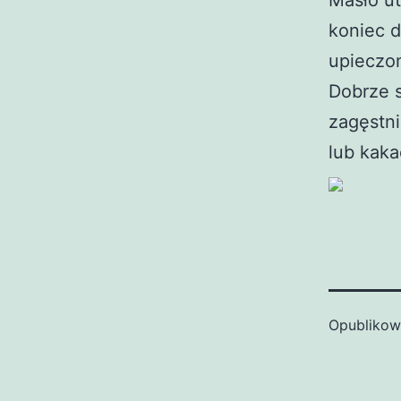
Masło u
koniec d
upieczo
Dobrze s
zagęstn
lub kaka
Opubliko