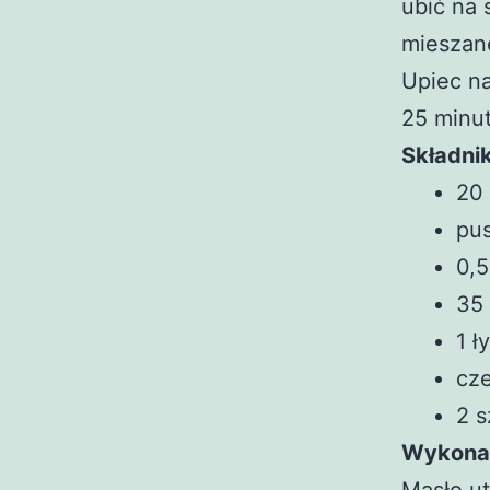
ubić na 
mieszane
Upiec na
25 minut
Składnik
20 
pu
0,5
35
1 ł
cze
2 s
Wykona