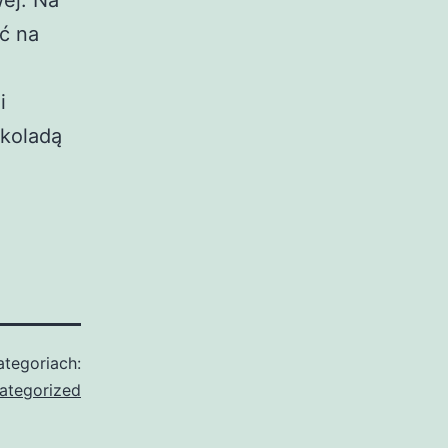
ej. Na
ć na
i
ekoladą
tegoriach:
ategorized