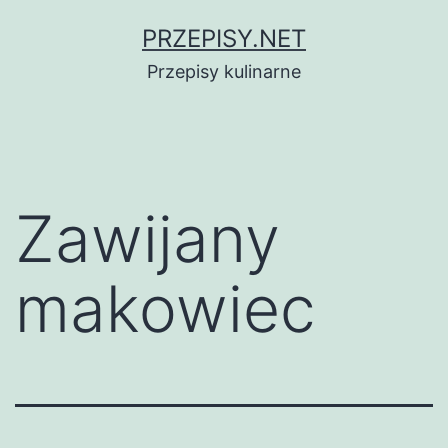
Przejdź
PRZEPISY.NET
do
Przepisy kulinarne
treści
Zawijany
makowiec