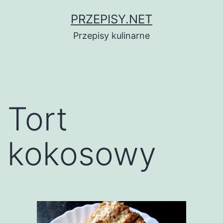
Przejdź
PRZEPISY.NET
do
Przepisy kulinarne
treści
Tort
kokosowy