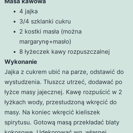
Masa kawowa
4 jajka
3/4 szklanki cukru
2 kostki masła (można
margarynę+masło)
8 łyżeczek kawy rozpuszczalnej
Wykonanie
Jajka z cukrem ubić na parze, odstawić do
wystudzenia. Tłuszcz utrzeć, dodawać po
łyżce masy jajecznej. Kawę rozpuścić w 2
łyżkach wody, przestudzoną wkręcić do
masy. Na koniec wkręcić kieliszek
spirytusu. Gotową masą przekładać blaty
kokosowe. Udekorować wg. własnej