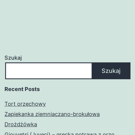
Szukaj
Szukaj
Recent Posts
Tort orzechowy
Zapiekanka ziemniaczano-brokułowa
Drożdżówka
Giouvetsi (Juveci) – grecka potrawa z orzo