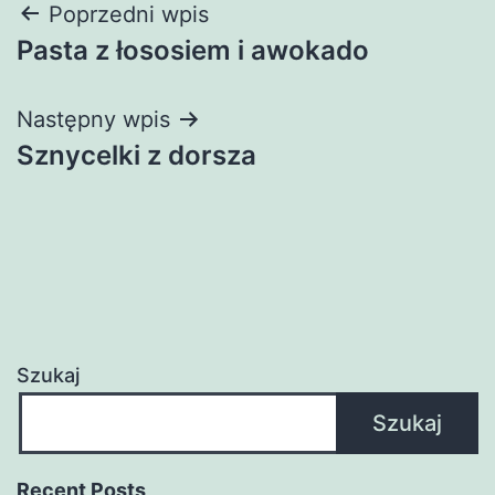
Nawigacja
Poprzedni wpis
Pasta z łososiem i awokado
wpisu
Następny wpis
Sznycelki z dorsza
Szukaj
Szukaj
Recent Posts