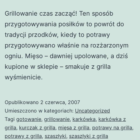
Grillowanie czas zacząć! Ten sposób
przygotowywania posiłków to powrót do
tradycji przodków, kiedy to potrawy
przygotowywano właśnie na rozżarzonym
ogniu. Mięso – dawniej upolowane, a dziś
kupione w sklepie – smakuje z grilla
wyśmienicie.
Opublikowano
2 czerwca, 2007
Umieszczono w kategoriach:
Uncategorized
Tagi
gotowanie
,
grillowanie
,
karkówka
,
karkówka z
grilla
,
kurczak z grilla
,
mięsa z grilla
,
potrawy na grilla
,
potrawy z grilla
,
szaszłyki
,
szaszłyki z grilla