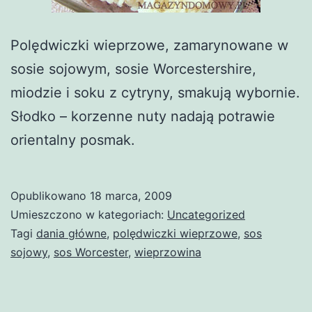
Polędwiczki wieprzowe, zamarynowane w
sosie sojowym, sosie Worcestershire,
miodzie i soku z cytryny, smakują wybornie.
Słodko – korzenne nuty nadają potrawie
orientalny posmak.
Opublikowano
18 marca, 2009
Umieszczono w kategoriach:
Uncategorized
Tagi
dania główne
,
polędwiczki wieprzowe
,
sos
sojowy
,
sos Worcester
,
wieprzowina