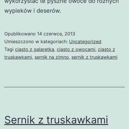
wykorzystać te pyszne owoce do różnych
wypieków i deserów.
Opublikowano
14 czerwca, 2013
Umieszczono w kategoriach:
Uncategorized
Tagi
ciasto z galaretką
,
ciasto z owocami
,
ciasto z
truskawkami
,
sernik na zimno
,
sernik z truskawkami
Sernik z truskawkami