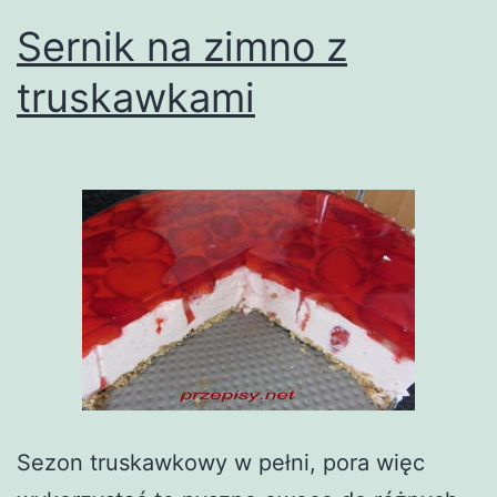
Sernik na zimno z
truskawkami
Sezon truskawkowy w pełni, pora więc