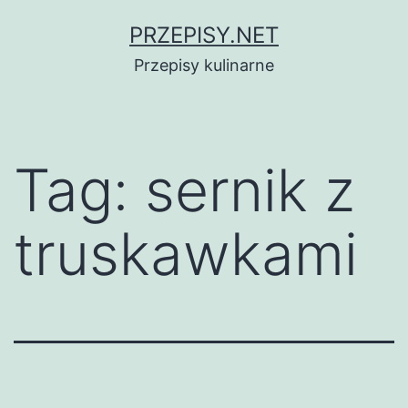
Przejdź
PRZEPISY.NET
do
Przepisy kulinarne
treści
Tag:
sernik z
truskawkami