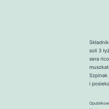
Składnik
soli 3 ł
sera ric
muszkato
Szpinak 
i posiek
Opubliko