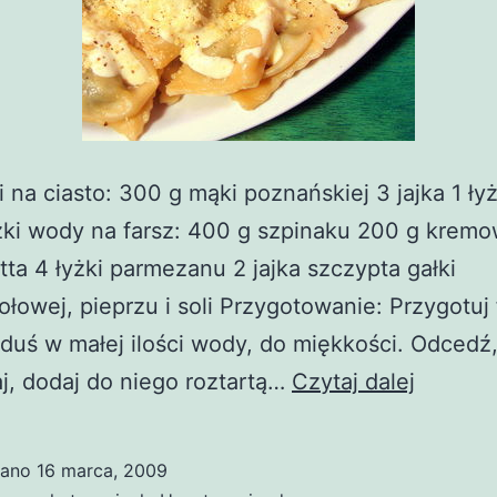
i na ciasto: 300 g mąki poznańskiej 3 jajka 1 ł
yżki wody na farsz: 400 g szpinaku 200 g krem
otta 4 łyżki parmezanu 2 jajka szczypta gałki
łowej, pieprzu i soli Przygotowanie: Przygotuj 
duś w małej ilości wody, do miękkości. Odcedź
Ravioli
aj, dodaj do niego roztartą…
Czytaj dalej
ze
szpinak
wano
16 marca, 2009
i