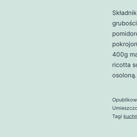
Składnik
grubośc
pomidoró
pokrojon
400g mak
ricotta 
osolon
Opubliko
Umieszczo
Tagi
kuchn