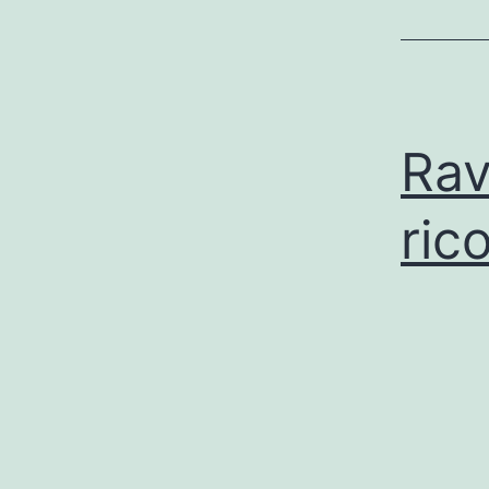
Rav
ric