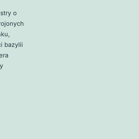
stry o
rojonych
nku,
 bazylii
era
ny