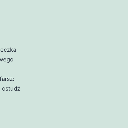
yżeczka
owego
farsz:
, ostudź
iem