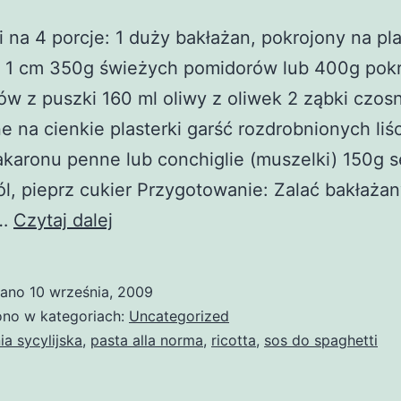
i na 4 porcje: 1 duży bakłażan, pokrojony na pla
i 1 cm 350g świeżych pomidorów lub 400g pok
w z puszki 160 ml oliwy z oliwek 2 ząbki czos
e na cienkie plasterki garść rozdrobnionych liści
aronu penne lub conchiglie (muszelki) 150g s
sól, pieprz cukier Przygotowanie: Zalać bakłaża
Pasta
ą…
Czytaj dalej
alla
Norma
wano
10 września, 2009
no w kategoriach:
Uncategorized
ia sycylijska
,
pasta alla norma
,
ricotta
,
sos do spaghetti