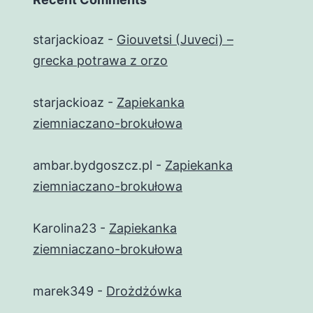
starjackioaz
-
Giouvetsi (Juveci) –
grecka potrawa z orzo
starjackioaz
-
Zapiekanka
ziemniaczano-brokułowa
ambar.bydgoszcz.pl
-
Zapiekanka
ziemniaczano-brokułowa
Karolina23
-
Zapiekanka
ziemniaczano-brokułowa
marek349
-
Drożdżówka