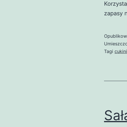
Korzyst
zapasy n
Opubliko
Umieszczo
Tagi
cukin
Sał