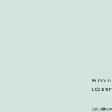
W moim w
udziałem
Opubliko