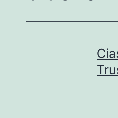
Cia
Tru