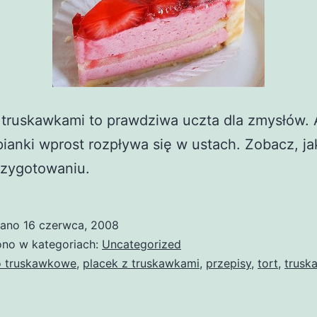
 truskawkami to prawdziwa uczta dla zmysłów. 
pianki wprost rozpływa się w ustach. Zobacz, ja
rzygotowaniu.
wano
16 czerwca, 2008
no w kategoriach:
Uncategorized
o truskawkowe
,
placek z truskawkami
,
przepisy
,
tort
,
trusk