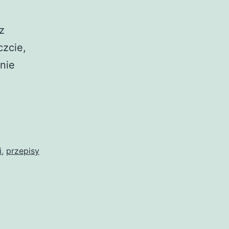
 z
czcie,
knie
i
,
przepisy