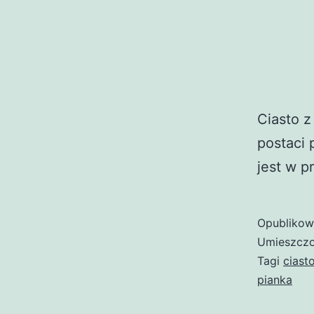
Ciasto z
postaci 
jest w p
Opubliko
Umieszczo
Tagi
ciast
pianka