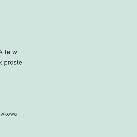
A te w
k proste
awkowa