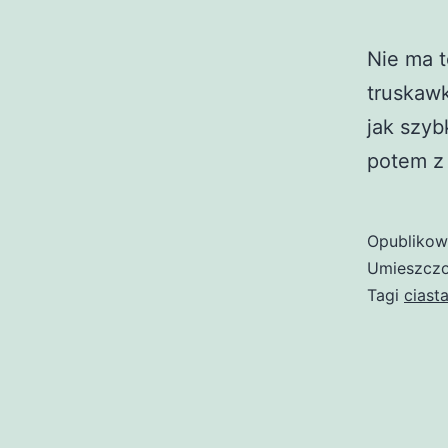
Nie ma to
truskawk
jak szyb
potem z
Opubliko
Umieszczo
Tagi
ciast