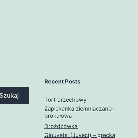
Recent Posts
Szukaj
Tort orzechowy
Zapiekanka ziemniaczano-
brokułowa
Drożdżówka
Giouvetsi (Juveci) – grecka