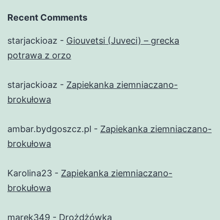
Recent Comments
starjackioaz
-
Giouvetsi (Juveci) – grecka
potrawa z orzo
starjackioaz
-
Zapiekanka ziemniaczano-
brokułowa
ambar.bydgoszcz.pl
-
Zapiekanka ziemniaczano-
brokułowa
Karolina23
-
Zapiekanka ziemniaczano-
brokułowa
marek349
-
Drożdżówka