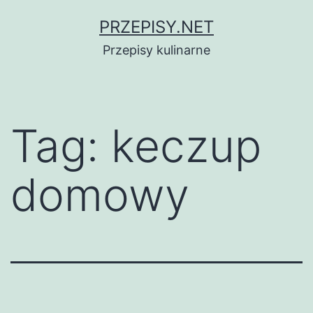
Przejdź
PRZEPISY.NET
do
Przepisy kulinarne
treści
Tag:
keczup
domowy