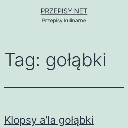
Przejdź
PRZEPISY.NET
do
Przepisy kulinarne
treści
Tag:
gołąbki
Klopsy a’la gołąbki