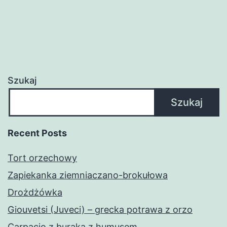
Szukaj
Szukaj
Recent Posts
Tort orzechowy
Zapiekanka ziemniaczano-brokułowa
Drożdżówka
Giouvetsi (Juveci) – grecka potrawa z orzo
Carpacio z buraka z humusem