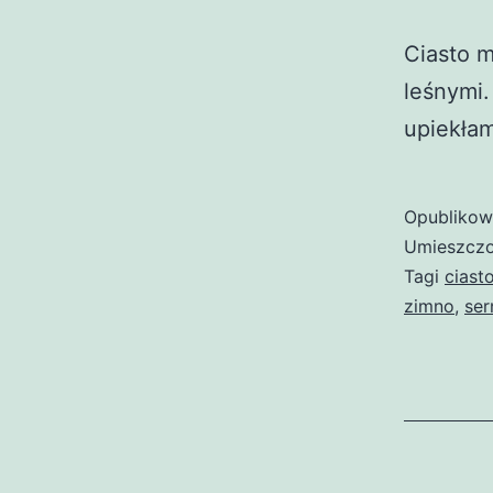
Ciasto 
leśnymi.
upiekłam
Opubliko
Umieszczo
Tagi
ciast
zimno
,
ser