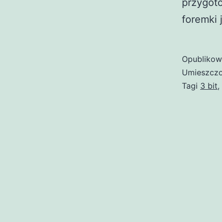
przygoto
foremki 
Opubliko
Umieszczo
Tagi
3 bit
,