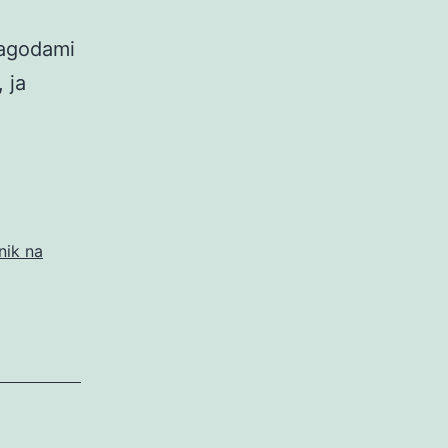
jagodami
 ja
nik na