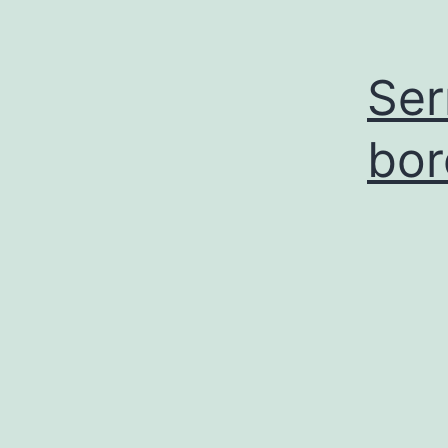
Ser
bo