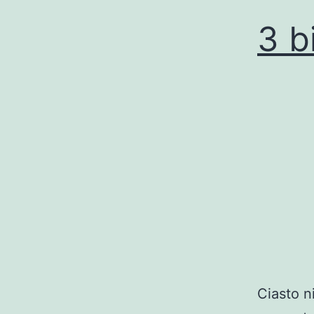
3 b
Ciasto n