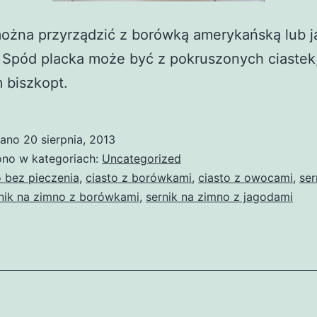
można przyrządzić z borówką amerykańską lub 
 Spód placka może być z pokruszonych ciastek,
 biszkopt.
wano
20 sierpnia, 2013
no w kategoriach:
Uncategorized
o bez pieczenia
,
ciasto z borówkami
,
ciasto z owocami
,
ser
nik na zimno z borówkami
,
sernik na zimno z jagodami