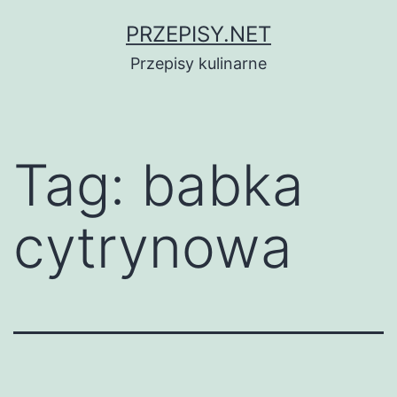
Przejdź
PRZEPISY.NET
do
Przepisy kulinarne
treści
Tag:
babka
cytrynowa