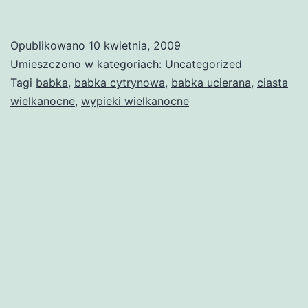
Opublikowano
10 kwietnia, 2009
Umieszczono w kategoriach:
Uncategorized
Tagi
babka
,
babka cytrynowa
,
babka ucierana
,
ciasta
wielkanocne
,
wypieki wielkanocne