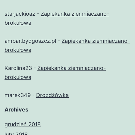
starjackioaz
-
Zapiekanka ziemniaczano-
brokułowa
ambar.bydgoszcz.pl
-
Zapiekanka ziemniaczano-
brokułowa
Karolina23
-
Zapiekanka ziemniaczano-
brokułowa
marek349
-
Drożdżówka
Archives
grudzień 2018
luty 2018