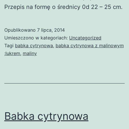
Przepis na formę o średnicy 0d 22 – 25 cm.
Opublikowano
7 lipca, 2014
Umieszczono w kategoriach:
Uncategorized
Tagi
babka cytrynowa
,
babka cytrynowa z malinowym
;lukrem
,
maliny
Babka cytrynowa