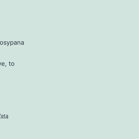
 posypana
e, to
fetą