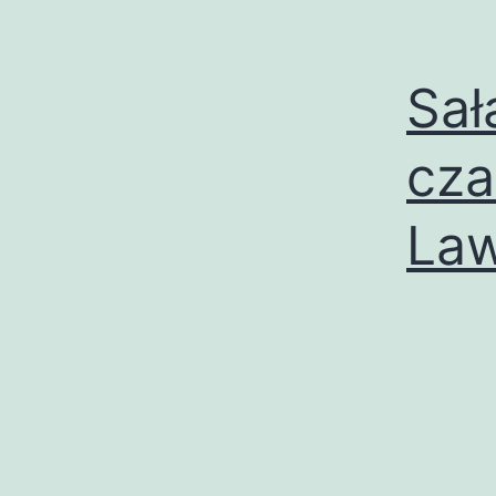
Sał
cza
La