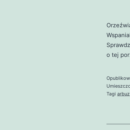
Orzeźwia
Wspanial
Sprawdzą
o tej po
Opubliko
Umieszczo
Tagi
arbuz