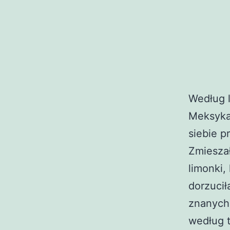
Według l
Meksyka
siebie p
Zmiesza
limonki,
dorzucił
znanych
według 