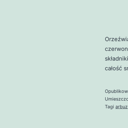
Orzeźwia
czerwoną
składnik
całość 
Opubliko
Umieszczo
Tagi
arbuz