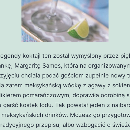
egendy koktajl ten został wymyślony przez pi
nkę, Margaritę Sames, która na organizowany
rzyjęciu chciała podać gościom zupełnie nowy t
ła zatem meksykańską wódkę z agawy z sokie
 likierem pomarańczowym, doprawiła odrobiną so
a garść kostek lodu. Tak powstał jeden z najbar
 meksykańskich drinków. Możesz go przygoto
tradycyjnego przepisu, albo wzbogacić o śwież