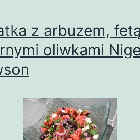
atka z arbuzem, fetą
rnymi oliwkami Nigel
wson