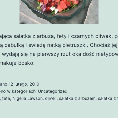
jąca sałatka z arbuza, fety i czarnych oliwek,
 cebulką i świeżą natką pietruszki. Chociaż jej
i wydają się na pierwszy rzut oka dość nietypow
smakuje bosko.
wano
12 lutego, 2010
no w kategoriach:
Uncategorized
,
feta
,
Nigella Lawson
,
oliwki
,
sałatka z arbuzem
,
sałatka z 