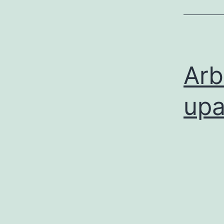
Arb
upa