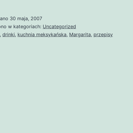
wano
30 maja, 2007
no w kategoriach:
Uncategorized
,
drinki
,
kuchnia meksykańska
,
Margarita
,
przepisy