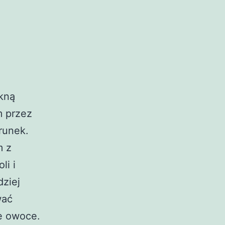
ękną
m przez
runek.
m z
li i
dziej
wać
e owoce.