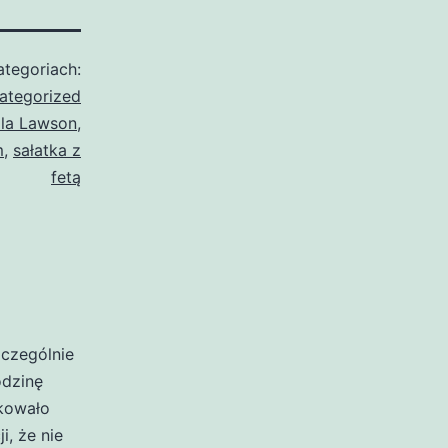
tegoriach:
ategorized
lla Lawson
,
m
,
sałatka z
fetą
zczególnie
odzinę
akowało
i, że nie