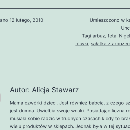
wano
12 lutego, 2010
Umieszczono w ka
Unc
Tagi
arbuz
,
feta
,
Nige
oliwki
,
sałatka z arbuze
Autor: Alicja Stawarz
Mama czwórki dzieci. Jest również babcią, z czego s
jest dumna. Uwielbia swoje wnuki. Posiadając liczna r
musiała sobie radzić w trudnych czasach kiedy to br
wielu produktów w sklepach. Jednak była w tej sytuacj