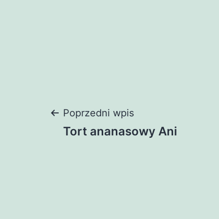
Nawigacja
Poprzedni wpis
Tort ananasowy Ani
wpisu