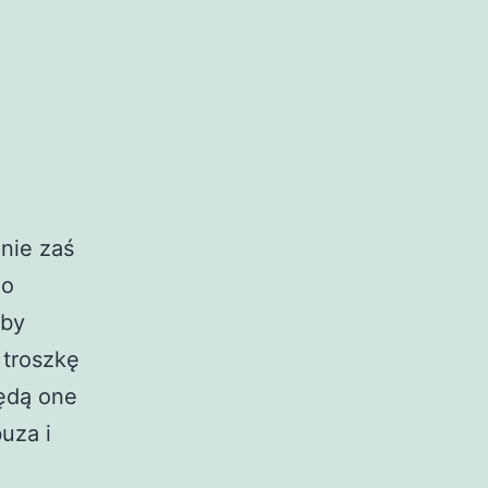
nie zaś
do
aby
 troszkę
będą one
uza i