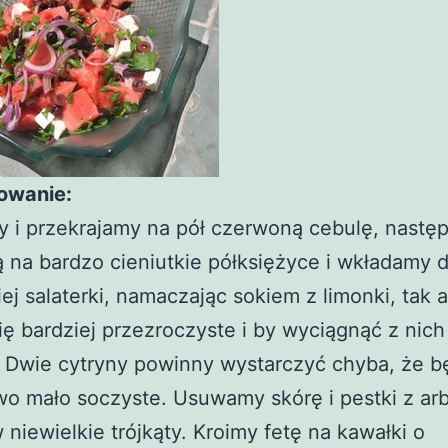
owanie:
 i przekrajamy na pół czerwoną cebulę, następ
ą na bardzo cieniutkie półksiężyce i wkładamy 
iej salaterki, namaczając sokiem z limonki, tak 
się bardziej przezroczyste i by wyciągnąć z nich
. Dwie cytryny powinny wystarczyć chyba, że 
o mało soczyste. Usuwamy skórę i pestki z arb
 niewielkie trójkąty. Kroimy fetę na kawałki o