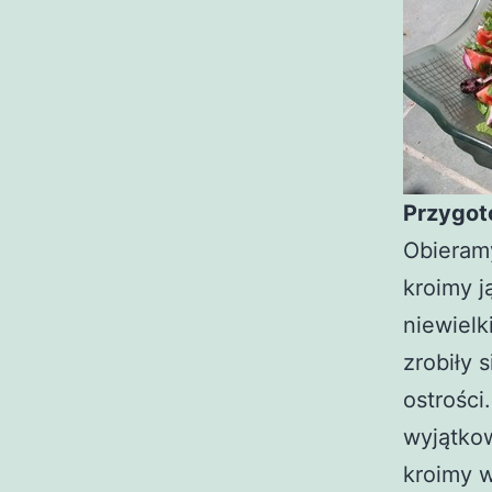
Przygot
Obieramy
kroimy j
niewielk
zrobiły 
ostrości
wyjątkow
kroimy w