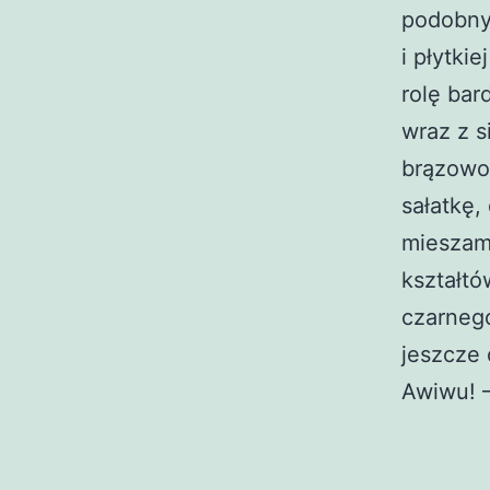
podobnyc
i płytki
rolę bar
wraz z 
brązowo
sałatkę,
mieszamy
kształt
czarneg
jeszcze 
Awiwu! –