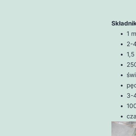
Składnik
1 m
2-4
1,5
250
świ
pęc
3-4
100
cza