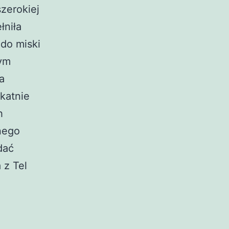
zerokiej
łniła
 do miski
nym
a
ikatnie
h
nego
dać
 z Tel