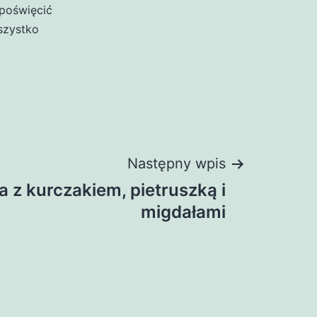
poświęcić
szystko
Następny wpis
a z kurczakiem, pietruszką i
migdałami