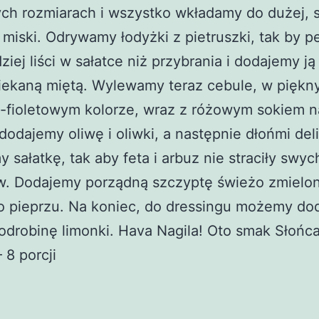
h rozmiarach i wszystko wkładamy do dużej, s
ej miski. Odrywamy łodyżki z pietruszki, tak by pe
dziej liści w sałatce niż przybrania i dodajemy ją
siekaną miętą. Wylewamy teraz cebule, w pięk
-fioletowym kolorze, wraz z różowym sokiem n
 dodajemy oliwę i oliwki, a następnie dłońmi del
 sałatkę, tak aby feta i arbuz nie straciły swyc
ów. Dodajemy porządną szczyptę świeżo zmielo
o pieprzu. Na koniec, do dressingu możemy do
odrobinę limonki. Hava Nagila! Oto smak Słońca
 8 porcji