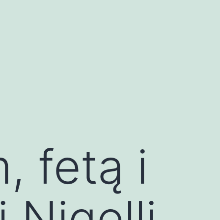
 fetą i
 Nigelli