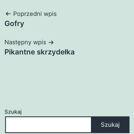
Nawigacja
Poprzedni wpis
Gofry
wpisu
Następny wpis
Pikantne skrzydełka
Szukaj
Szukaj