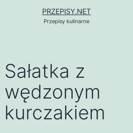
Przejdź
PRZEPISY.NET
do
Przepisy kulinarne
treści
Sałatka z
wędzonym
kurczakiem