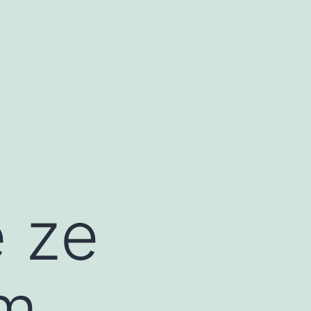
 ze
em