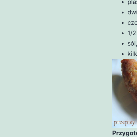
pla
dwi
cz
1/2
sól
kil
Przygot