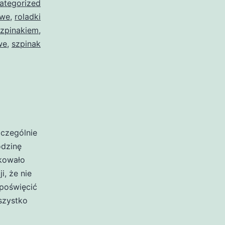
ategorized
owe
,
roladki
szpinakiem
,
we
,
szpinak
zczególnie
odzinę
akowało
i, że nie
poświęcić
szystko