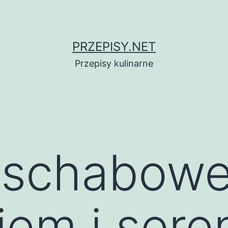
PRZEPISY.NET
Przepisy kulinarne
 schabowe
iem i ser