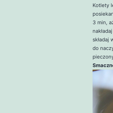
Kotlety 
posiekan
3 min, a
nakładaj
składaj 
do naczy
pieczon
Smaczn