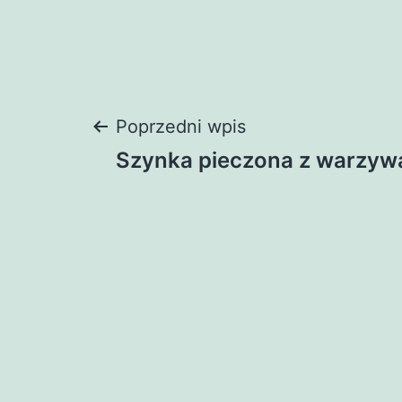
Nawigacja
Poprzedni wpis
Szynka pieczona z warzyw
wpisu