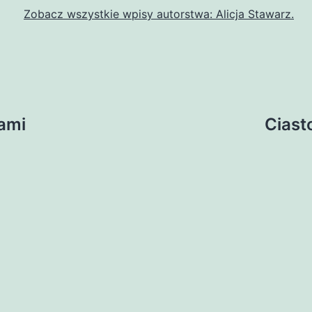
Zobacz wszystkie wpisy autorstwa: Alicja Stawarz.
ami
Ciast