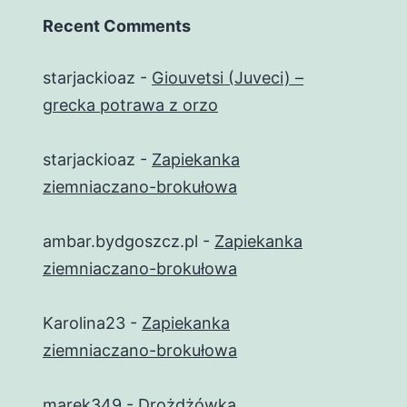
Recent Comments
starjackioaz
-
Giouvetsi (Juveci) –
grecka potrawa z orzo
starjackioaz
-
Zapiekanka
ziemniaczano-brokułowa
ambar.bydgoszcz.pl
-
Zapiekanka
ziemniaczano-brokułowa
Karolina23
-
Zapiekanka
ziemniaczano-brokułowa
marek349
-
Drożdżówka