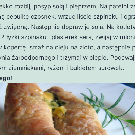
lekko rozbij, posyp solą i pieprzem. Na patelni ze
ą cebulkę czosnek, wrzuć liście szpinaku i ogr
ż zwiędną. Następnie dopraw je solą. Na kotlet
 2 łyżki szpinaku i plasterek sera, zwijaj w rulon
w kopertę. smaż na oleju na złoto, a następnie 
nia żaroodpornego i trzymaj w cieple. Podawaj
ym ziemniakami, ryżem i bukietem surówek.
ego!