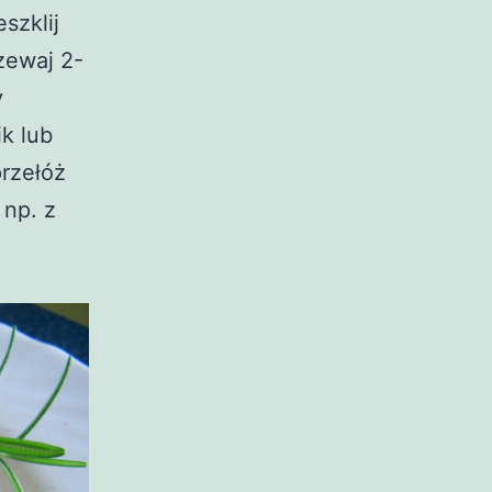
szklij
zewaj 2-
y
ik lub
przełóż
 np. z