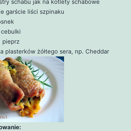
stry schabu jak na kotlety schabowe
e garście liści szpinaku
osnek
 cebulki
, pieprz
ka plasterków żółtego sera, np. Cheddar
owanie: