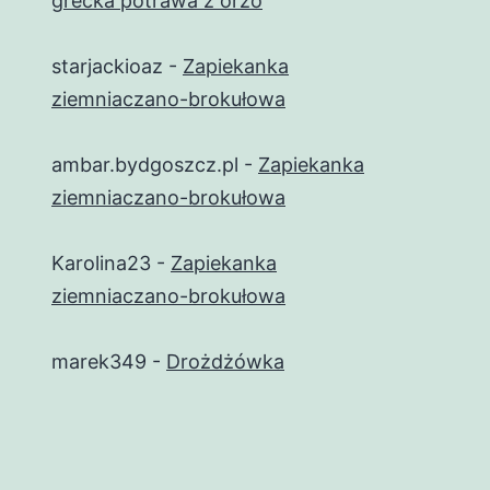
grecka potrawa z orzo
starjackioaz
-
Zapiekanka
ziemniaczano-brokułowa
ambar.bydgoszcz.pl
-
Zapiekanka
ziemniaczano-brokułowa
Karolina23
-
Zapiekanka
ziemniaczano-brokułowa
marek349
-
Drożdżówka