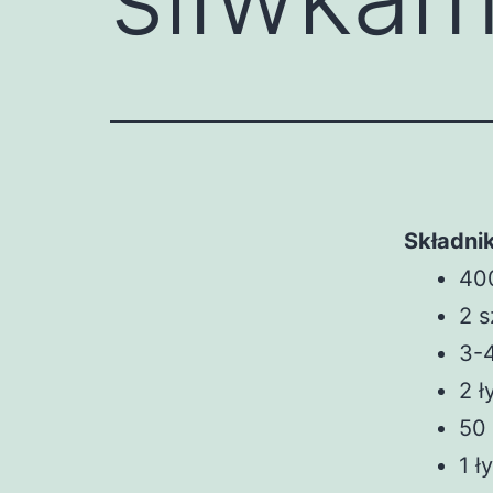
Składnik
400
2 s
3-4
2 ł
50 
1 