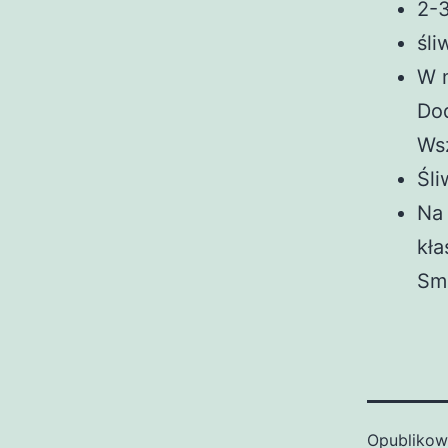
2-3
śli
W m
Dod
Wsz
Śli
Na 
kła
Sm
Opubliko