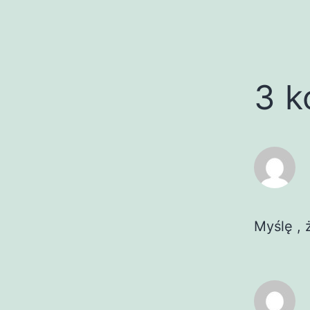
3 k
Myślę , 