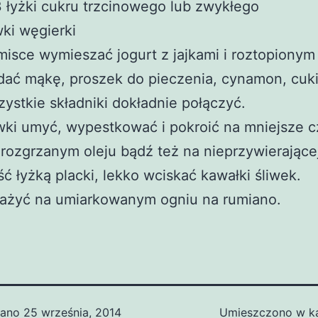
 łyżki cukru trzcinowego lub zwykłego
wki węgierki
isce wymieszać jogurt z jajkami i roztopiony
ać mąkę, proszek do pieczenia, cynamon, cuki
ystkie składniki dokładnie połączyć.
wki umyć, wypestkować i pokroić na mniejsze cz
rozgrzanym oleju bądź też na nieprzywierającej
ść łyżką placki, lekko wciskać kawałki śliwek.
ażyć na umiarkowanym ogniu na rumiano.
wano
25 września, 2014
Umieszczono w ka