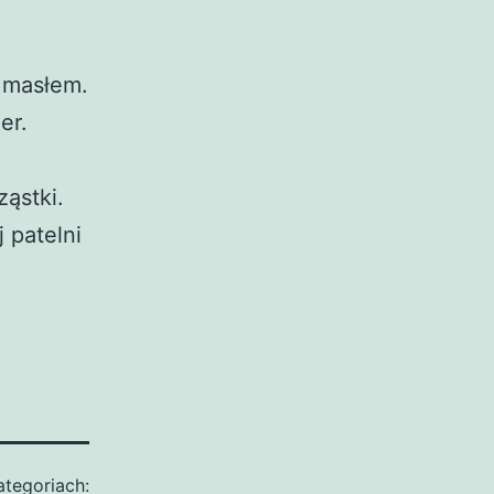
m masłem.
er.
ąstki.
 patelni
tegoriach: