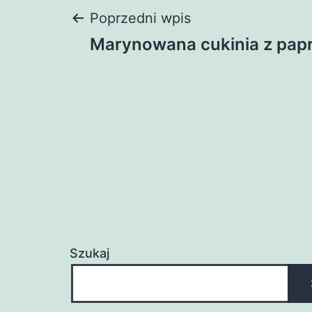
Nawigacja
Poprzedni wpis
Marynowana cukinia z pap
wpisu
Szukaj