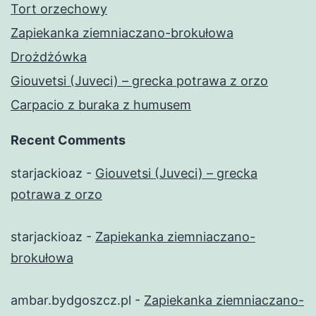
Tort orzechowy
Zapiekanka ziemniaczano-brokułowa
Drożdżówka
Giouvetsi (Juveci) – grecka potrawa z orzo
Carpacio z buraka z humusem
Recent Comments
starjackioaz
-
Giouvetsi (Juveci) – grecka
potrawa z orzo
starjackioaz
-
Zapiekanka ziemniaczano-
brokułowa
ambar.bydgoszcz.pl
-
Zapiekanka ziemniaczano-