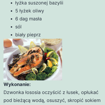
łyżka suszonej bazylii
5 łyżek oliwy
6 dag masła
sól
biały pieprz
Wykonanie:
Dzwonka łososia oczyścić z łusek, opłukać
pod bieżącą wodą, osuszyć, skropić sokiem