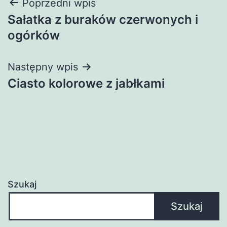
Nawigacja
Poprzedni wpis
Sałatka z buraków czerwonych i
wpisu
ogórków
Następny wpis
Ciasto kolorowe z jabłkami
Szukaj
Szukaj