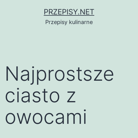
Przejdź
PRZEPISY.NET
do
Przepisy kulinarne
treści
Najprostsze
ciasto z
owocami