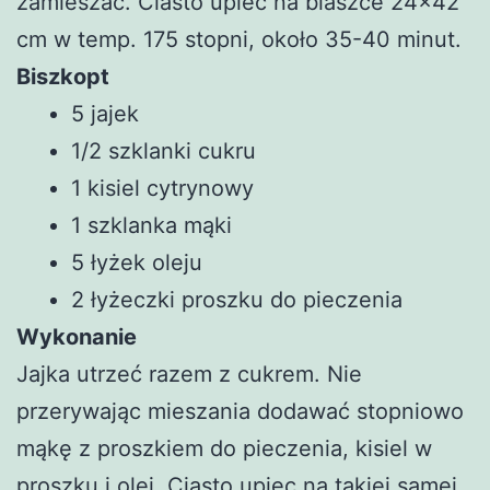
zamieszać. Ciasto upiec na blaszce 24×42
cm w temp. 175 stopni, około 35-40 minut.
Biszkopt
5 jajek
1/2 szklanki cukru
1 kisiel cytrynowy
1 szklanka mąki
5 łyżek oleju
2 łyżeczki proszku do pieczenia
Wykonanie
Jajka utrzeć razem z cukrem. Nie
przerywając mieszania dodawać stopniowo
mąkę z proszkiem do pieczenia, kisiel w
proszku i olej. Ciasto upiec na takiej samej