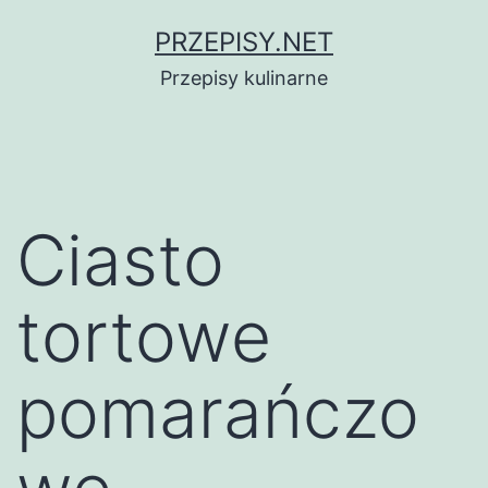
Przejdź
PRZEPISY.NET
do
Przepisy kulinarne
treści
Ciasto
tortowe
pomarańczo