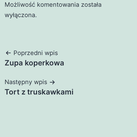
Możliwość komentowania została
wyłączona.
Nawigacja
Poprzedni wpis
Zupa koperkowa
wpisu
Następny wpis
Tort z truskawkami