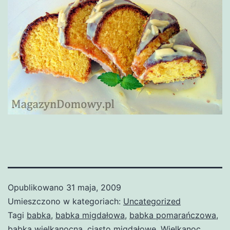
Opublikowano
31 maja, 2009
Umieszczono w kategoriach:
Uncategorized
Tagi
babka
,
babka migdałowa
,
babka pomarańczowa
,
babka wielkanocna
,
ciasto migdałowe
,
Wielkanoc
,