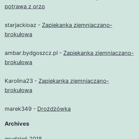
potrawa z orzo
starjackioaz
-
Zapiekanka ziemniaczano-
brokułowa
ambar.bydgoszcz.pl
-
Zapiekanka ziemniaczano-
brokułowa
Karolina23
-
Zapiekanka ziemniaczano-
brokułowa
marek349
-
Drożdżówka
Archives
grudzień 2018