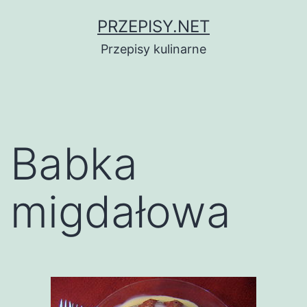
Przejdź
PRZEPISY.NET
do
Przepisy kulinarne
treści
Babka
migdałowa