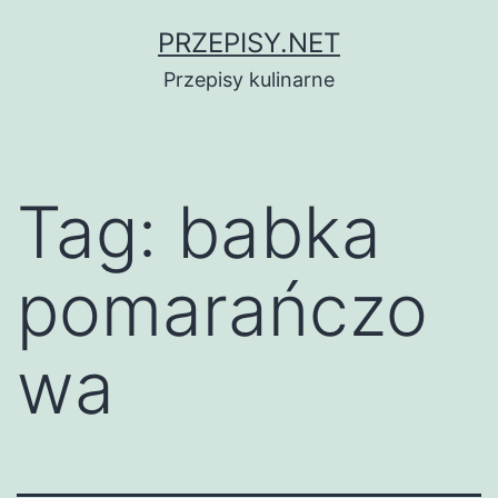
Przejdź
PRZEPISY.NET
do
Przepisy kulinarne
treści
Tag:
babka
pomarańczo
wa