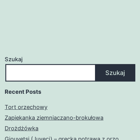
Szukaj
Szukaj
Recent Posts
Tort orzechowy
Zapiekanka ziemniaczano-brokułowa
Drożdżówka
Giouvetsi (Juveci) – grecka potrawa z orzo