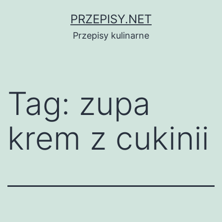
Przejdź
PRZEPISY.NET
do
Przepisy kulinarne
treści
Tag:
zupa
krem z cukinii