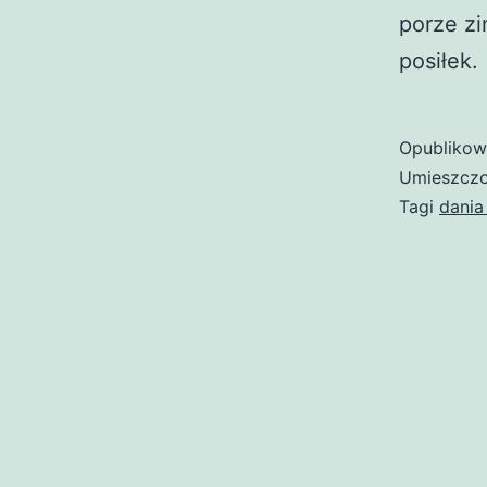
porze z
posiłek.
Opubliko
Umieszczo
Tagi
dania